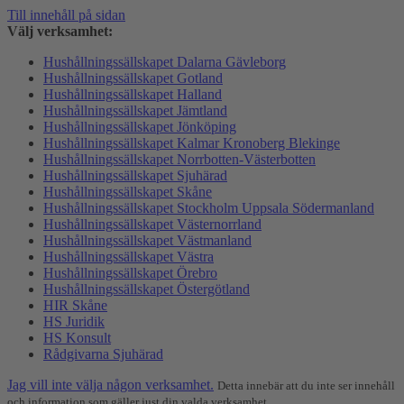
Till innehåll på sidan
Välj verksamhet:
Hushållningssällskapet Dalarna Gävleborg
Hushållningssällskapet Gotland
Hushållningssällskapet Halland
Hushållningssällskapet Jämtland
Hushållningssällskapet Jönköping
Hushållningssällskapet Kalmar Kronoberg Blekinge
Hushållningssällskapet Norrbotten-Västerbotten
Hushållningssällskapet Sjuhärad
Hushållningssällskapet Skåne
Hushållningssällskapet Stockholm Uppsala Södermanland
Hushållningssällskapet Västernorrland
Hushållningssällskapet Västmanland
Hushållningssällskapet Västra
Hushållningssällskapet Örebro
Hushållningssällskapet Östergötland
HIR Skåne
HS Juridik
HS Konsult
Rådgivarna Sjuhärad
Jag vill inte välja någon verksamhet.
Detta innebär att du inte ser innehåll
och information som gäller just din valda verksamhet.