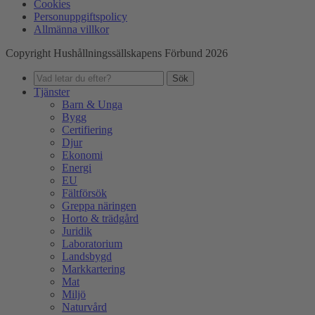
Cookies
Personuppgiftspolicy
Allmänna villkor
Copyright Hushållningssällskapens Förbund 2026
Sök
Tjänster
Barn & Unga
Bygg
Certifiering
Djur
Ekonomi
Energi
EU
Fältförsök
Greppa näringen
Horto & trädgård
Juridik
Laboratorium
Landsbygd
Markkartering
Mat
Miljö
Naturvård