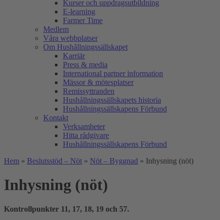
Kurser och uppdragsutbildning
E-learning
Farmer Time
Medlem
Våra webbplatser
Om Hushållningssällskapet
Karriär
Press & media
International partner information
Mässor & mötesplatser
Remissyttranden
Hushållningssällskapets historia
Hushållningssällskapens Förbund
Kontakt
Verksamheter
Hitta rådgivare
Hushållningssällskapens Förbund
Hem
»
Beslutsstöd – Nöt
»
Nöt – Byggnad
»
Inhysning (nöt)
Inhysning (nöt)
Kontrollpunkter 11, 17, 18, 19 och 57.