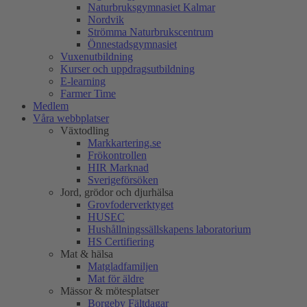
Naturbruksgymnasiet Kalmar
Nordvik
Strömma Naturbrukscentrum
Önnestadsgymnasiet
Vuxenutbildning
Kurser och uppdragsutbildning
E-learning
Farmer Time
Medlem
Våra webbplatser
Växtodling
Markkartering.se
Frökontrollen
HIR Marknad
Sverigeförsöken
Jord, grödor och djurhälsa
Grovfoderverktyget
HUSEC
Hushållningssällskapens laboratorium
HS Certifiering
Mat & hälsa
Matgladfamiljen
Mat för äldre
Mässor & mötesplatser
Borgeby Fältdagar