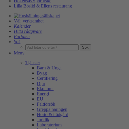
Hökensås Sportfiske
Lilla Böslid & Ellens restaurang
Välj verksamhet
Kalender
Hitta rådgivare
Portalen
Sök
Sök
Meny
Tjänster
Barn & Unga
Bygg
Certifiering
Djur
Ekonomi
Energi
EU
Fältförsök
Greppa näringen
Horto & trädgård
Juridik
Laboratorium