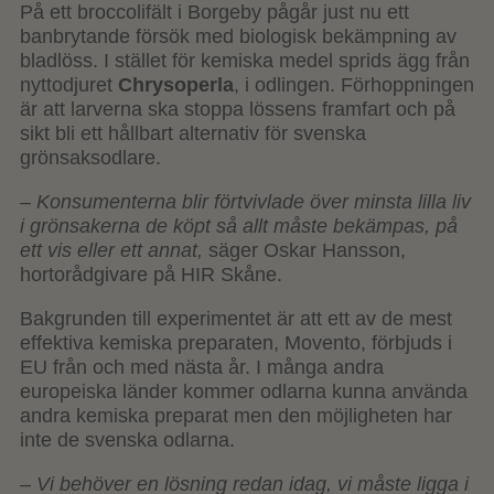
På ett broccolifält i Borgeby pågår just nu ett
banbrytande försök med biologisk bekämpning av
bladlöss. I stället för kemiska medel sprids ägg från
nyttodjuret
Chrysoperla
, i odlingen. Förhoppningen
är att larverna ska stoppa lössens framfart och på
sikt bli ett hållbart alternativ för svenska
grönsaksodlare.
–
Konsumenterna blir förtvivlade över minsta lilla liv
i grönsakerna de köpt så allt måste bekämpas, på
ett vis eller ett annat,
säger Oskar Hansson,
hortorådgivare på HIR Skåne.
Bakgrunden till experimentet är att ett av de mest
effektiva kemiska preparaten, Movento, förbjuds i
EU från och med nästa år. I många andra
europeiska länder kommer odlarna kunna använda
andra kemiska preparat men den möjligheten har
inte de svenska odlarna.
–
Vi behöver en lösning redan idag, vi måste ligga i