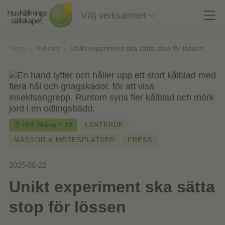
Till
innehåll
Välj verksamhet
på
sidan
Hem
»
Nyheter
»
Unikt experiment ska sätta stop för lössen
HIR Skåne + 19
LANTBRUK
MÄSSOR & MÖTESPLATSER
PRESS
2025-08-22
Unikt experiment ska sätta
stop för lössen