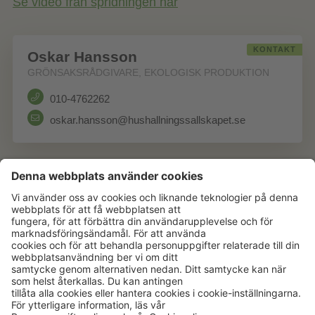
Se video från spridningen här
KONTAKT
Oskar Hansson
GRÖNSAKSRÅDGIVARE, EKOLOGISK PRODUKTION
010-4762262
oskar.hansson@hushallningssallskapet.se