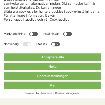
Aktuellt
Om oss
Karriär
Verksamheter
Nyheter
Om Hushållningssällskapet
Kalender
Hushållningssällskapens
Förbund
Publikationer
Tjänster
Press & media
Välkommen till Portalen!
Cookies m.m.
Cookies
Personuppgiftspolicy
Allmänna villkor
Copyright Hushållningssällskapens Förbund 2026