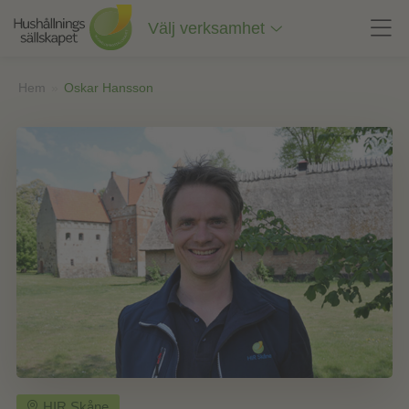
Till
innehåll
Välj verksamhet
på
sidan
Hem
»
Oskar Hansson
HIR Skåne