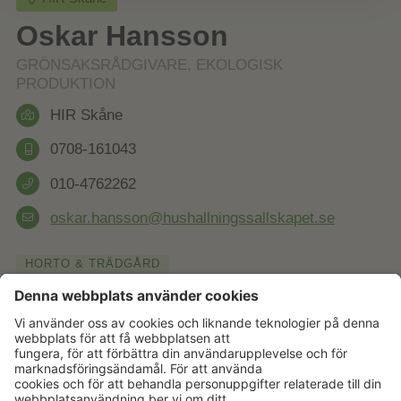
Oskar Hansson
GRÖNSAKSRÅDGIVARE, EKOLOGISK
PRODUKTION
HIR Skåne
0708-161043
010-4762262
oskar.hansson@hushallningssallskapet.se
HORTO & TRÄDGÅRD