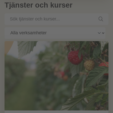
Tjänster och kurser
Sök
tjänster
och
kurser