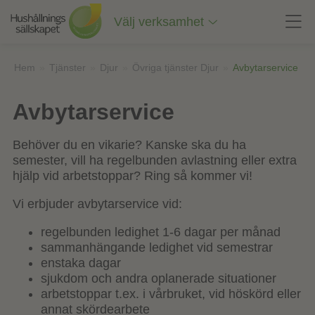
Till
innehåll
Välj verksamhet
på
sidan
Hem
»
Tjänster
»
Djur
»
Övriga tjänster Djur
»
Avbytarservice
Avbytarservice
Behöver du en vikarie? Kanske ska du ha
semester, vill ha regelbunden avlastning eller extra
hjälp vid arbetstoppar? Ring så kommer vi!
Vi erbjuder avbytarservice vid:
regelbunden ledighet 1-6 dagar per månad
sammanhängande ledighet vid semestrar
enstaka dagar
sjukdom och andra oplanerade situationer
arbetstoppar t.ex. i vårbruket, vid höskörd eller
annat skördearbete