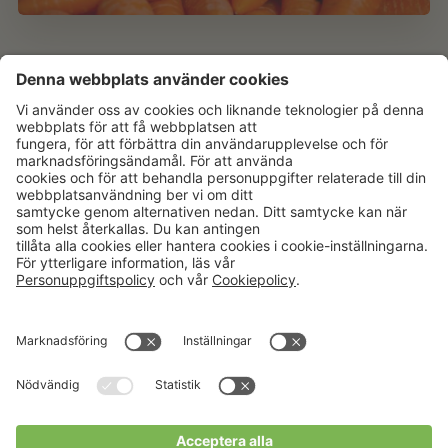
Aktuellt
Om oss
Karriär
Verksamheter
Nyheter
Om Hushållningssällskapet
Kalender
Hushållningssällskapens
Förbund
Publikationer
Tjänster
Press & media