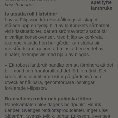
apet lyfte
krissituationer.
lantbruke
ts utsatta roll i kristider
Lovisa Filipsson från Hushållningssällskapet
målade upp en tydlig bild av lantbrukets sårbarhet
vid krissituationer, där ett strömavbrott snabbt får
allvarliga konsekvenser. Med hjälp av konkreta
exempel visade hon hur gårdar kan stärka sin
motståndskraft genom att minska beroendet av
elnätet, exempelvis med hjälp av biogas.
– Ett robust lantbruk handlar om att förhindra att det
blir mörkt och framförallt att det förblir mörkt. Det
krävs att vi identifierar risker på gårdsnivå och
utvecklar hållbara, genomförbara lösningar,
förklarade Filipsson.
Branschens röster och politiska löften
Panelsamtalen blev dagens höjdpunkt. Henrik
Lander, Sveriges Nötköttsproducenter, Inger-Lise
Sjöström, Svensk Mjölk, Johan Eriksson, Sveriges