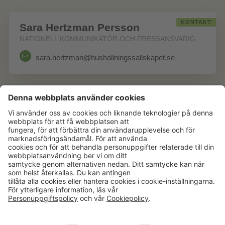
KONTAKT
Sara Hertzman Persson
NATIONELL KOMMUNIKATÖR OCH PRESSANSVARIG
sara.hertzman@hushallningssallskapet.se
Aktuellt
Om oss