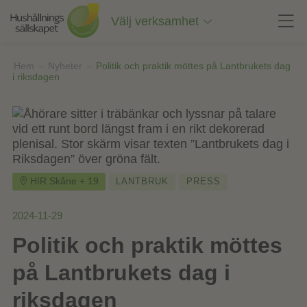
Till
innehåll
Välj verksamhet
på
sidan
Hem
»
Nyheter
»
Politik och praktik möttes på Lantbrukets dag
i riksdagen
HIR Skåne + 19
LANTBRUK
PRESS
2024-11-29
Politik och praktik möttes
på Lantbrukets dag i
riksdagen