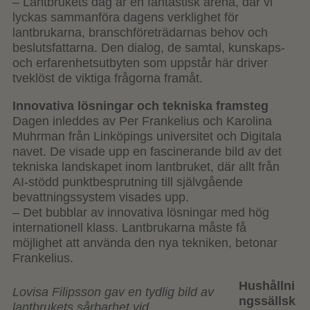
– Lantbrukets dag är en fantastisk arena, där vi
lyckas sammanföra dagens verklighet för
lantbrukarna, branschföreträdarnas behov och
beslutsfattarna. Den dialog, de samtal, kunskaps-
och erfarenhetsutbyten som uppstår här driver
tveklöst de viktiga frågorna framåt.
Innovativa lösningar och tekniska framsteg
Dagen inleddes av Per Frankelius och Karolina
Muhrman från Linköpings universitet och Digitala
navet. De visade upp en fascinerande bild av det
tekniska landskapet inom lantbruket, där allt från
AI-stödd punktbesprutning till självgående
bevattningssystem visades upp.
– Det bubblar av innovativa lösningar med hög
internationell klass. Lantbrukarna måste få
möjlighet att använda den nya tekniken, betonar
Frankelius.
Hushållni
Lovisa Filipsson gav en tydlig bild av
ngssällsk
lantbrukets sårbarhet vid