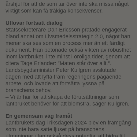
årshjul för att de som tar över inte ska missa något
viktigt som kan få tråkiga konsekvenser.
Utlovar fortsatt dialog
Statssekreterare Dan Ericsson pratade engagerat
bland annat om Livsmedelsstrategin 2.0, något han
menar ska ses som en process mer än ett färdigt
dokument. Han betonade också vikten av robusthet
inom lantbruket, inte minst i oroliga tider, genom att
citera Tage Erlander: ”Maten står över allt.”.
Landsbygdsminister Peter Kullgren avslutade
dagen med att lyfta fram regeringens pågående
arbete, och lovade att fortsätta lyssna på
branschens behov.
– Vi är här för att skapa de förutsättningar som
lantbruket behöver för att blomstra, säger Kullgren.
En gemensam väg framåt
Lantbrukets dag i riksdagen 2024 blev en framgång
som inte bara satte ljuset på branschens
utmaningar utan också dess potential att bidra till