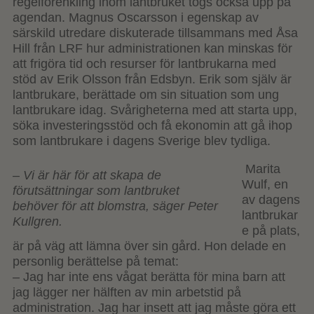
regelförenkling inom lantbruket togs också upp på
agendan. Magnus Oscarsson i egenskap av
särskild utredare diskuterade tillsammans med Åsa
Hill från LRF hur administrationen kan minskas för
att frigöra tid och resurser för lantbrukarna med
stöd av Erik Olsson från Edsbyn. Erik som själv är
lantbrukare, berättade om sin situation som ung
lantbrukare idag. Svårigheterna med att starta upp,
söka investeringsstöd och få ekonomin att gå ihop
som lantbrukare i dagens Sverige blev tydliga.
Marita
– Vi är här för att skapa de
Wulf, en
förutsättningar som lantbruket
av dagens
behöver för att blomstra, säger Peter
lantbrukar
Kullgren.
e på plats,
är på väg att lämna över sin gård. Hon delade en
personlig berättelse på temat:
– Jag har inte ens vågat berätta för mina barn att
jag lägger ner hälften av min arbetstid på
administration. Jag har insett att jag måste göra ett