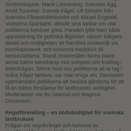
Grisföretagare, Marie Lönneskog, Svenska Ägg,
Arvid Tunemar, Svensk Fågel, Ulf Ekholm från
Svenska Fåravelsförbundet och Mikael Engdahl,
Vadstena Sparbank, delade sina tankar om vad
politikerna behöver göra. Panelen lyfte fram både
uppskattning för politiska åtgärder, såsom billigare
diesel och möjligheten att framföra önskemål via
kunskapsnavet, och konkreta medskick till
beslutsfattarna. Bland önskemålen fanns bland
annat bättre beredskap mot svinpest och krafttag i
betesfrågan. Större mod hos politikerna att ta tag i
svåra frågor behövs, var man eniga om. Dessutom
uppmanades politikerna att besöka gårdarna för att
få en bättre förståelse för lantbrukets verklighet.
Moderatorer var Bo Selerud och Magnus
Oscarsson.
Regelförenkling – en nödvändighet för svenska
lantbrukare
Frågan om regelkrångel och behovet av