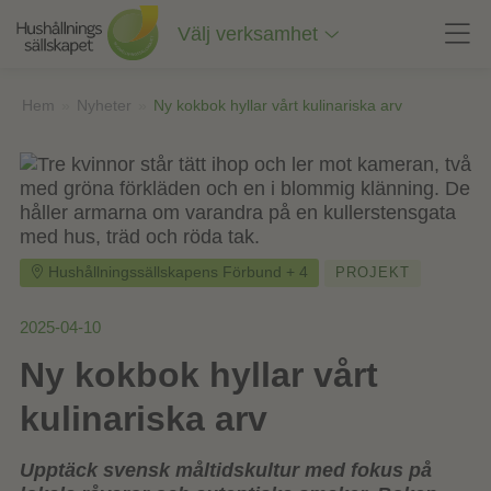
Till
innehåll
Välj verksamhet
på
sidan
Hem
»
Nyheter
»
Ny kokbok hyllar vårt kulinariska arv
Hushållningssällskapens Förbund + 4
PROJEKT
2025-04-10
Ny kokbok hyllar vårt
kulinariska arv
Upptäck svensk måltidskultur med fokus på