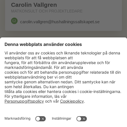
Carolin Vallgren
MATKONSULT OCH PROJEKTLEDARE
carolin.vallgren@hushallningssallskapet.se
Aktuellt
Om oss
Karriär
Verksamheter