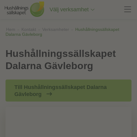
Till
innehåll
Välj verksamhet
på
sidan
Hem
»
Kontakt
»
Verksamheter
»
Hushållningssällskapet
Dalarna Gävleborg
Hushållningssällskapet
Dalarna Gävleborg
Till Hushållningssällskapet Dalarna
Gävleborg