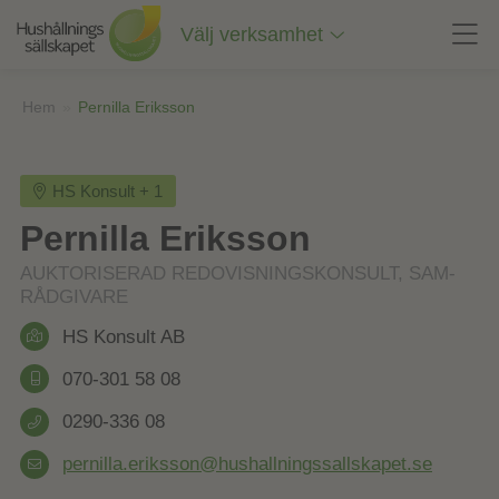
Till
innehåll
Välj verksamhet
på
sidan
Hem
»
Pernilla Eriksson
HS Konsult + 1
Pernilla Eriksson
AUKTORISERAD REDOVISNINGSKONSULT, SAM-
RÅDGIVARE
HS Konsult AB
070-301 58 08
0290-336 08
pernilla.eriksson@hushallningssallskapet.se