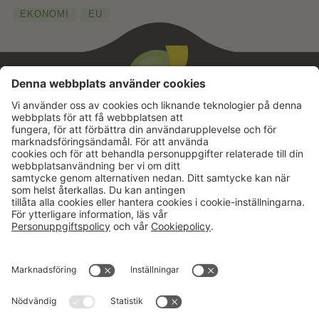
EKONOMI
EU
Aktuellt
Om oss
Karriär
Verksamheter
Nyheter
Om Hushållningssällskapet
Kalender
Hushållningssällskapens
Förbund
Publikationer
Tjänster
Press & media
Välkommen till Portalen!