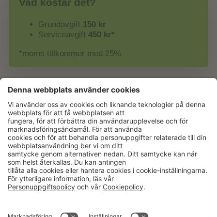
Vad kostar det?
Grundavgift
150 kr
Serviceavgift
450 kr*
*moms tillkommer med 25%
Aktuellt
Om oss