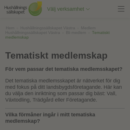
Till
innehåll
Välj verksamhet
på
sidan
Hem
»
Hushållningssällskapet Västra
»
Medlem
Hushållningssällskapet Västra
»
Bli medlem
»
Tematiskt
medlemskap
Tematiskt medlemskap
För vem passar det tematiska medlemsskapet?
Det tematiska medlemsskapet är nätverket för dig
med fokus på ditt landsbygdsföretagande. Här kan
du välja den inriktning som passar dig bäst: Vall,
Växtodling, Trädgård eller Företagande.
Vilka förmåner ingår i mitt tematiska
medlemskap?