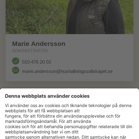
Marie Andersson
ADMINISTRATÖR
010-476 20 03
marie.andersson@hushallningssallskapet.se