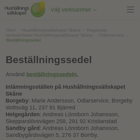
Till
innehåll
Välj verksamhet
på
sidan
Hem
»
Hushållningssällskapet Skåne
»
Regionala
verksamheter Hushållningssällskapet Skåne
»
Odlarservice
»
Beställningssedel
Beställningssedel
Använd
beställningssedeln.
Inlämningsställen på Hushållningssällskapet
Skåne
Borgeby
: Marie Andersson, Odlarservice, Borgeby
slottsväg 11, 237 91 Bjärred
Helgegården
: Andreas Lönnborn Johansson,
Skepparslövsvägen 258, 291 92 Kristianstad
Sandby gård
: Andreas Lönnborn Johansson,
Sandbygårdsvägen 5, 276 37 Borrby.