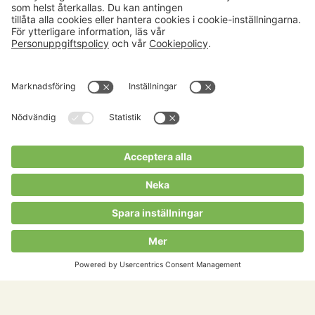
Aktuellt
Om oss
Karriär
Verksamheter
Nyheter
Om Hushållningssällskapet
Kalender
Hushållningssällskapens
Förbund
Publikationer
Tjänster
Press & media
Välkommen till Portalen!
Cookies m.m.
Cookies
Personuppgiftspolicy
Allmänna villkor
Copyright Hushållningssällskapens Förbund 2026