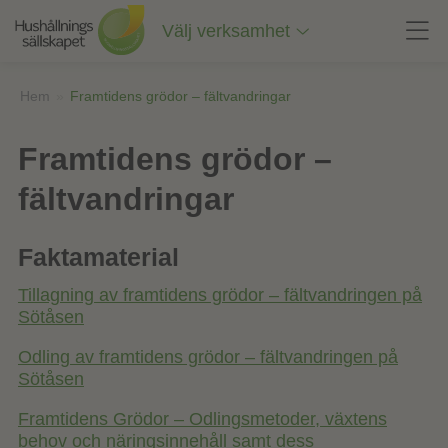
Till
innehåll
Välj verksamhet
på
sidan
Hem
»
Framtidens grödor – fältvandringar
Framtidens grödor –
fältvandringar
Faktamaterial
Tillagning av framtidens grödor – fältvandringen på
Sötåsen
Odling av framtidens grödor – fältvandringen på
Sötåsen
Framtidens Grödor – Odlingsmetoder, växtens
behov och näringsinnehåll samt dess