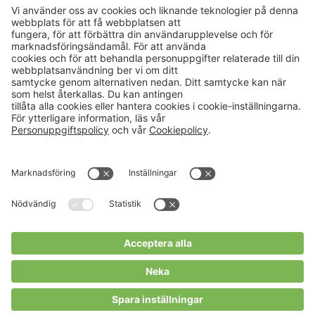
Aktuellt
Om oss
Karriär
Verksamheter
Nyheter
Om Hushållningssällskapet
Kalender
Hushållningssällskapens
Förbund
Publikationer
Tjänster
Press & media
Välkommen till Portalen!
Cookies m.m.
Cookies