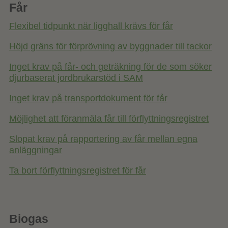
Får
Flexibel tidpunkt när ligghall krävs för får
Höjd gräns för förprövning av byggnader till tackor
Inget krav på får- och geträkning för de som söker
djurbaserat jordbrukarstöd i SAM
Inget krav på transportdokument för får
Möjlighet att föranmäla får till förflyttningsregistret
Slopat krav på rapportering av får mellan egna
anläggningar
Ta bort förflyttningsregistret för får
Biogas