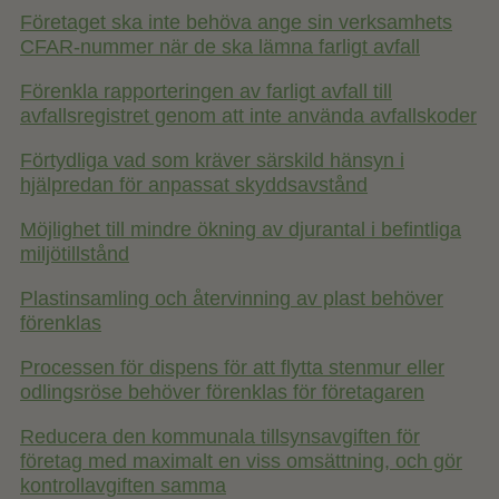
Företaget ska inte behöva ange sin verksamhets
CFAR-nummer när de ska lämna farligt avfall
Förenkla rapporteringen av farligt avfall till
avfallsregistret genom att inte använda avfallskoder
Förtydliga vad som kräver särskild hänsyn i
hjälpredan för anpassat skyddsavstånd
Möjlighet till mindre ökning av djurantal i befintliga
miljötillstånd
Plastinsamling och återvinning av plast behöver
förenklas
Processen för dispens för att flytta stenmur eller
odlingsröse behöver förenklas för företagaren
Reducera den kommunala tillsynsavgiften för
företag med maximalt en viss omsättning, och gör
kontrollavgiften samma