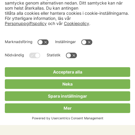
Aktuellt
Om oss
Karriär
Verksamheter
Nyheter
Om Hushållningssällskapet
Kalender
Hushållningssällskapens
Förbund
Publikationer
Tjänster
Press & media
Välkommen till Portalen!
Cookies m.m.
Cookies
Personuppgiftspolicy
Allmänna villkor
Copyright Hushållningssällskapens Förbund 2026