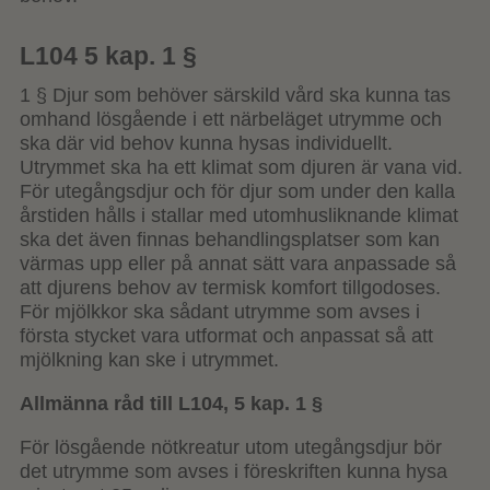
L104 5 kap. 1 §
1 § Djur som behöver särskild vård ska kunna tas
omhand lösgående i ett närbeläget utrymme och
ska där vid behov kunna hysas individuellt.
Utrymmet ska ha ett klimat som djuren är vana vid.
För utegångsdjur och för djur som under den kalla
årstiden hålls i stallar med utomhusliknande klimat
ska det även finnas behandlingsplatser som kan
värmas upp eller på annat sätt vara anpassade så
att djurens behov av termisk komfort tillgodoses.
För mjölkkor ska sådant utrymme som avses i
första stycket vara utformat och anpassat så att
mjölkning kan ske i utrymmet.
Allmänna råd till L104, 5 kap. 1 §
För lösgående nötkreatur utom utegångsdjur bör
det utrymme som avses i föreskriften kunna hysa