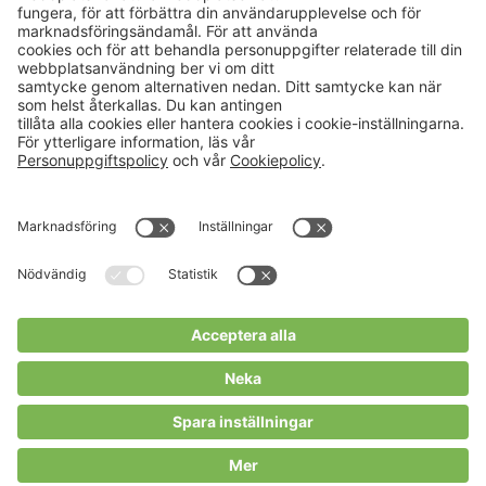
Aktuellt
Om oss
Karriär
Verksamheter
Nyheter
Om Hushållningssällskapet
Kalender
Hushållningssällskapens
Förbund
Publikationer
Tjänster
Press & media
Välkommen till Portalen!
Cookies m.m.
Cookies
Personuppgiftspolicy