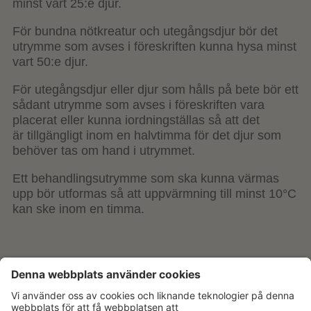
minst vart 25:e djur.
För bundna nötkreatur och utegångsdjur bör det
utrymme som avses i föreskriften kunna hysa minst
vart 50:e djur.
För utegångsdjur eller djur som hålls på bete bör ett
sådant utrymme som avses i föreskriften vara
placerat eller kunna iordningställas så att det
är tillgängligt inom en halvtimma för det djur som
behöver tas om hand i utrymmet.
Ett behandlingsutrymme som ska kunna värmas
upp bör utformas så att uppvärmning till minst 10°C
kan ske inom en timma.