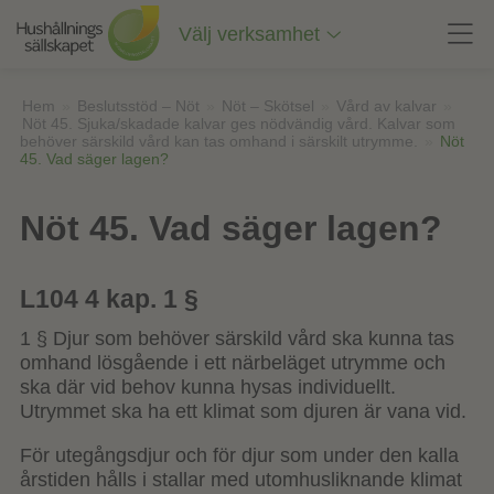
Till
innehåll
Välj verksamhet
på
sidan
Hem
»
Beslutsstöd – Nöt
»
Nöt – Skötsel
»
Vård av kalvar
»
Nöt 45. Sjuka/skadade kalvar ges nödvändig vård. Kalvar som
behöver särskild vård kan tas omhand i särskilt utrymme.
»
Nöt
45. Vad säger lagen?
Nöt 45. Vad säger lagen?
L104 4 kap. 1 §
1 § Djur som behöver särskild vård ska kunna tas
omhand lösgående i ett närbeläget utrymme och
ska där vid behov kunna hysas individuellt.
Utrymmet ska ha ett klimat som djuren är vana vid.
För utegångsdjur och för djur som under den kalla
årstiden hålls i stallar med utomhusliknande klimat