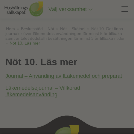
Till
innehåll
Välj verksamhet
på
sidan
Hem
»
Beslutsstöd – Nöt
»
Nöt – Skötsel
»
Nöt 10. Det finns
journaler över läkemedelsanvändningen för minst 5 år tillbaka
samt antalet dödsfall i besättningen för minst 3 år tillbaka i tiden
»
Nöt 10. Läs mer
Nöt 10. Läs mer
Journal – Använding av lLäkemedel och preparat
Läkemedelsejournal – Villkorad
läkemedelsanvänding