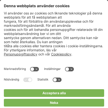
Aktuellt
Om oss
Karriär
Verksamheter
Nyheter
Om Hushållningssällskapet
Kalender
Hushållningssällskapens
Förbund
Publikationer
Tjänster
Press & media
Välkommen till Portalen!
Cookies m.m.
Cookies
Personuppgiftspolicy