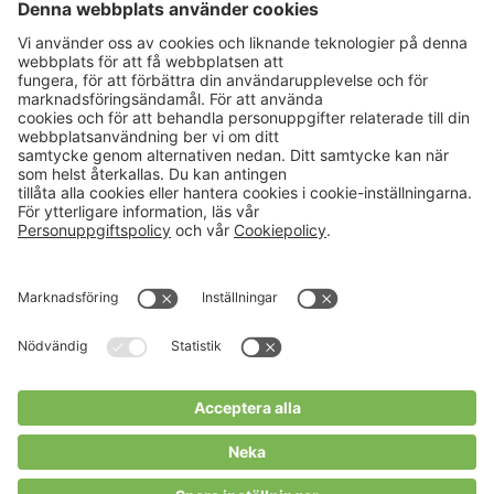
Aktuellt
Om oss
Karriär
Verksamheter
Nyheter
Om Hushållningssällskapet
Kalender
Hushållningssällskapens
Förbund
Publikationer
Tjänster
Press & media
Välkommen till Portalen!
Cookies m.m.
Cookies
Personuppgiftspolicy