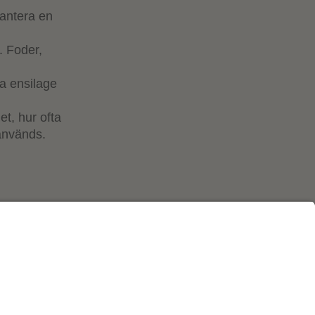
rantera en
. Foder,
a ensilage
t, hur ofta
används.
Cookies m.m.