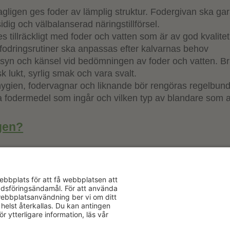
agligen ges foder av lämplig struktur. Fodergivan ska ga
llsidig och välbalanserad näringstillförsel.
s tillräckligt med foder och vatten som är av god kvalitet
tfodringsrutiner ska anpassas efter kalvarnas behov
 syn och känsel vid bedömningen av foder och vatten. Br
sk lukt, syrlig smak och vara svalt.
hygien, fodervagnar och liknande bör rengöras regelbunde
ka fodermedel som ingår och vilken typ av blandare som 
gen?
Aktuellt
Om oss