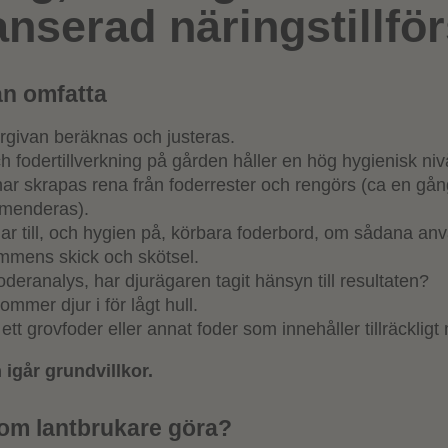
anserad näringstillför
an omfatta
ergivan beräknas och justeras.
ch fodertillverkning på gården håller en hög hygienisk niv
nar skrapas rena från foderrester och rengörs (ca en gån
menderas).
ar till, och hygien på, körbara foderbord, om sådana anv
mmens skick och skötsel.
oderanalys, har djurägaren tagit hänsyn till resultaten?
mmer djur i för lågt hull.
r ett grovfoder eller annat foder som innehåller tillräckligt
 igår grundvillkor.
om lantbrukare göra?