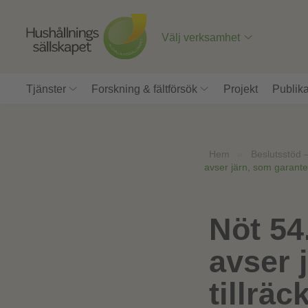
Till
innehåll
på
Välj verksamhet
sidan
Tjänster
Forskning & fältförsök
Projekt
Publika
Hem
»
Beslutsstöd 
avser järn, som garantera
Nöt 54
avser 
tillräc