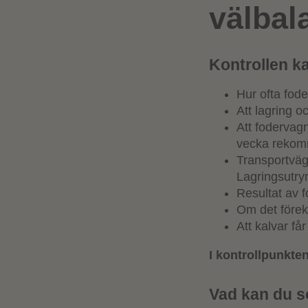
välbal
Kontrollen k
Hur ofta fod
Att lagring o
Att fodervag
vecka rekom
Transportväg
Lagringsutry
Resultat av f
Om det föreko
Att kalvar få
I kontrollpunkten
Vad kan du s