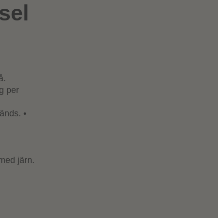
sel
å.
g per
änds. •
 med järn.