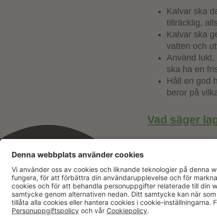
Kalvar ska d
tillräcklig, a
Kalvar ska ge
vatten och u
Använd lukt,
ska ha en fri
Håll en god 
beror på vil
Vad säger la