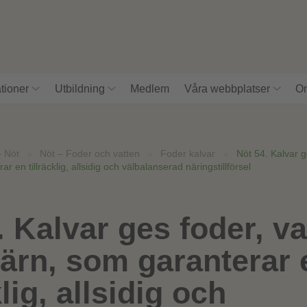
tioner
Utbildning
Medlem
Våra webbplatser
Om
– Nöt
»
Nöt – Foder och vatten
»
Foder kalvar
»
Nöt 54. Kalvar g
r en tillräcklig, allsidig och välbalanserad näringstillförsel
. Kalvar ges foder, v
järn, som garanterar 
klig, allsidig och