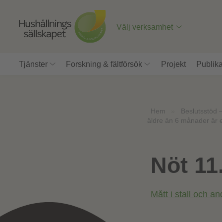
Till
innehåll
på
Välj verksamhet
sidan
Tjänster
Forskning & fältförsök
Projekt
Publika
Hem
»
Beslutsstöd 
äldre än 6 månader är en
Nöt 11
Mått i stall och a