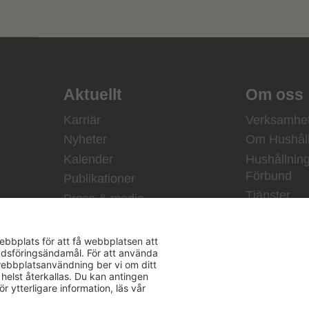
Aktuellt
Om oss
Karriär
Verksamhe
Nyheter
Om Hushåll
Kalender
Hushållnin
Förbund
Publikationer
Tjänster
Press & media
Välkommen t
Copyright Hushållningssällskapens Förbund 2026