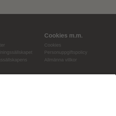
Cookies m.m.
ter
Cookies
ningssällskapet
Personuppgiftspolicy
gssällskapens
Allmänna villkor
ill Portalen!