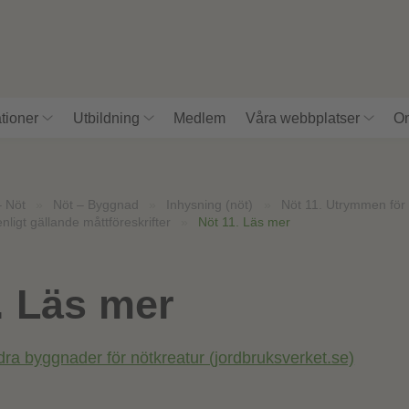
tioner
Utbildning
Medlem
Våra webbplatser
Om
– Nöt
»
Nöt – Byggnad
»
Inhysning (nöt)
»
Nöt 11. Utrymmen för 
ligt gällande måttföreskrifter
»
Nöt 11. Läs mer
. Läs mer
ndra byggnader för nötkreatur (jordbruksverket.se)