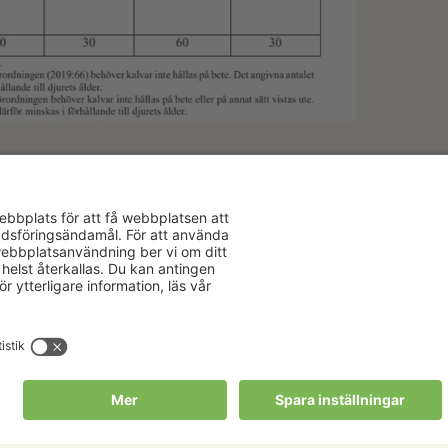
Aktuellt
Om oss
Karriär
Verksamhe
Nyheter
Om Hushåll
Kalender
Hushållnin
Förbund
Publikationer