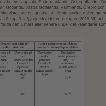
Stockholms, Uppsala, Södermanlands, Östergötlands, Jö
ar, Gotlands, Västra Götalands, Värmlands, Örebro och
ka vistas ute enligt tabell 9. Första stycket gäller inte n
 i 2 kap. 3–4 §§ djurskyddsförordningen (2019:66) och i
 födda den 1 mars eller senare under det kalenderår som