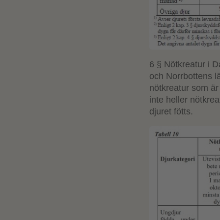
6 § Nötkreatur i 
och Norrbottens län
nötkreatur som är
inte heller nötkr
djuret fötts.