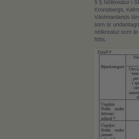
5 § Nötkreatur i 
Kronobergs, Kalm
Västmanlands län s
som är undantagna
nötkreatur som är
fötts.