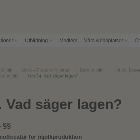
tioner
Utbildning
Medlem
Våra webbplatser
Om
– Mjölk
»
Mjölk – Foder och vatten
»
Bete (mjölk)
»
Nöt 34. Krav
da (mjölk)
»
Nöt 34. Vad säger lagen?
. Vad säger lagen?
4 §§
 nötkreatur för mjölkproduktion