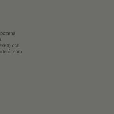
rbottens
e
19:66) och
enderår som