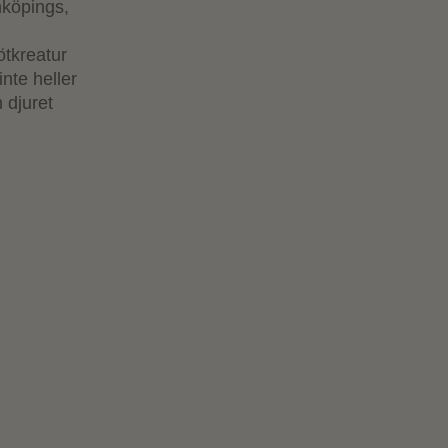
nköpings,
ötkreatur
nte heller
 djuret