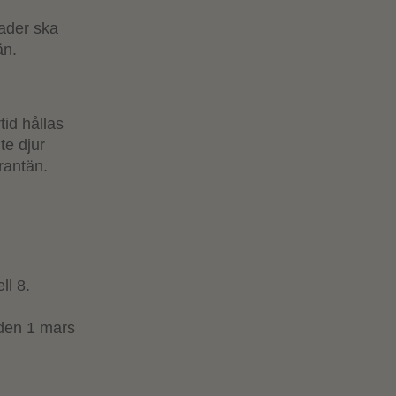
nader ska
än.
id hållas
nte djur
rantän.
ll 8.
§
 den 1 mars