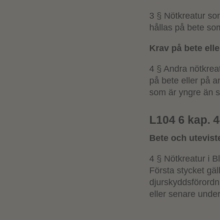
3 § Nötkreatur so
hållas på bete som
Krav på bete elle
4 § Andra nötkrea
på bete eller på an
som är yngre än se
L104 6 kap. 
Bete och utevist
4 § Nötkreatur i B
Första stycket gäl
djurskyddsförordn
eller senare under