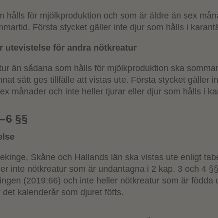
m hålls för mjölkproduktion och som är äldre än sex må
martid. Första stycket gäller inte djur som hålls i karant
r utevistelse för andra nötkreatur
tur än sådana som hålls för mjölkproduktion ska sommart
nat sätt ges tillfälle att vistas ute. Första stycket gäller i
x månader och inte heller tjurar eller djur som hålls i ka
4–6 §§
else
lekinge, Skåne och Hallands län ska vistas ute enligt tabe
ler inte nötkreatur som är undantagna i 2 kap. 3 och 4 §
ingen (2019:66) och inte heller nötkreatur som är födda
 det kalenderår som djuret fötts.