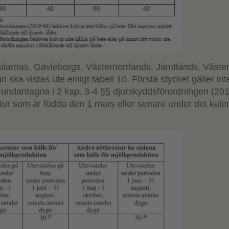
Dalarnas, Gävleborgs, Västernorrlands, Jämtlands, Väste
 ska vistas ute enligt tabell 10. Första stycket gäller int
 undantagna i 2 kap. 3-4 §§ djurskyddsförordningen (20
eatur som är födda den 1 mars eller senare under det kal