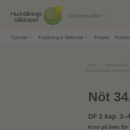
Till
innehåll
på
Välj verksamhet
sidan
Tjänster
Forskning & fältförsök
Projekt
Publika
Hem
»
Beslutsstöd 
för nötkreatur är uppfyll
Nöt 34
DF 2 kap. 3–
Krav på bete för