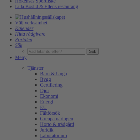
Hökensås Sportfiske
Lilla Böslid & Ellens restaurang
Välj verksamhet
Kalender
Hitta rådgivare
Portalen
Sök
Sök
Meny
Tjänster
Barn & Unga
Bygg
Certifiering
Djur
Ekonomi
Energi
EU
Fältförsök
Greppa näringen
Horto & trädgård
Juridik
Laboratorium