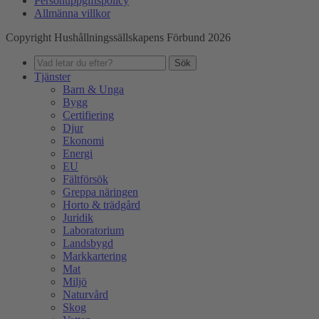
Personuppgiftspolicy
Allmänna villkor
Copyright Hushållningssällskapens Förbund 2026
Sök
Tjänster
Barn & Unga
Bygg
Certifiering
Djur
Ekonomi
Energi
EU
Fältförsök
Greppa näringen
Horto & trädgård
Juridik
Laboratorium
Landsbygd
Markkartering
Mat
Miljö
Naturvård
Skog