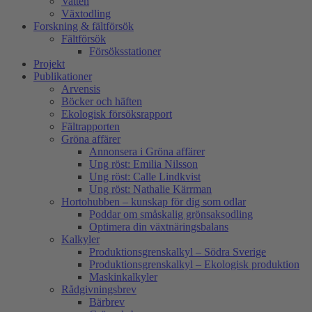
Vatten
Växtodling
Forskning & fältförsök
Fältförsök
Försöksstationer
Projekt
Publikationer
Arvensis
Böcker och häften
Ekologisk försöksrapport
Fältrapporten
Gröna affärer
Annonsera i Gröna affärer
Ung röst: Emilia Nilsson
Ung röst: Calle Lindkvist
Ung röst: Nathalie Kärrman
Hortohubben – kunskap för dig som odlar
Poddar om småskalig grönsaksodling
Optimera din växtnäringsbalans
Kalkyler
Produktionsgrenskalkyl – Södra Sverige
Produktionsgrenskalkyl – Ekologisk produktion
Maskinkalkyler
Rådgivningsbrev
Bärbrev