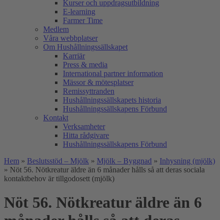
Kurser och uppdragsutbildning
E-learning
Farmer Time
Medlem
Våra webbplatser
Om Hushållningssällskapet
Karriär
Press & media
International partner information
Mässor & mötesplatser
Remissyttranden
Hushållningssällskapets historia
Hushållningssällskapens Förbund
Kontakt
Verksamheter
Hitta rådgivare
Hushållningssällskapens Förbund
Hem
»
Beslutsstöd – Mjölk
»
Mjölk – Byggnad
»
Inhysning (mjölk)
»
Nöt 56. Nötkreatur äldre än 6 månader hålls så att deras sociala
kontaktbehov är tillgodosett (mjölk)
Nöt 56. Nötkreatur äldre än 6