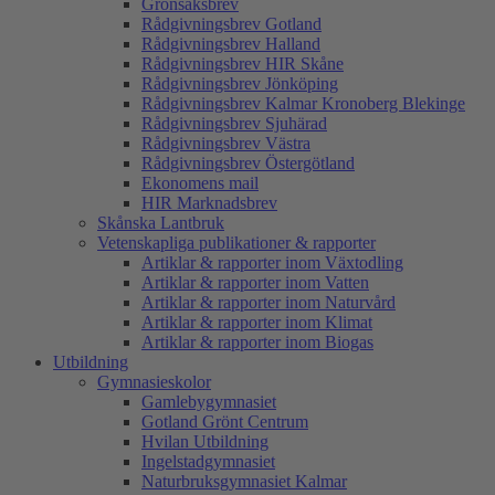
Grönsaksbrev
Rådgivningsbrev Gotland
Rådgivningsbrev Halland
Rådgivningsbrev HIR Skåne
Rådgivningsbrev Jönköping
Rådgivningsbrev Kalmar Kronoberg Blekinge
Rådgivningsbrev Sjuhärad
Rådgivningsbrev Västra
Rådgivningsbrev Östergötland
Ekonomens mail
HIR Marknadsbrev
Skånska Lantbruk
Vetenskapliga publikationer & rapporter
Artiklar & rapporter inom Växtodling
Artiklar & rapporter inom Vatten
Artiklar & rapporter inom Naturvård
Artiklar & rapporter inom Klimat
Artiklar & rapporter inom Biogas
Utbildning
Gymnasieskolor
Gamlebygymnasiet
Gotland Grönt Centrum
Hvilan Utbildning
Ingelstadgymnasiet
Naturbruksgymnasiet Kalmar