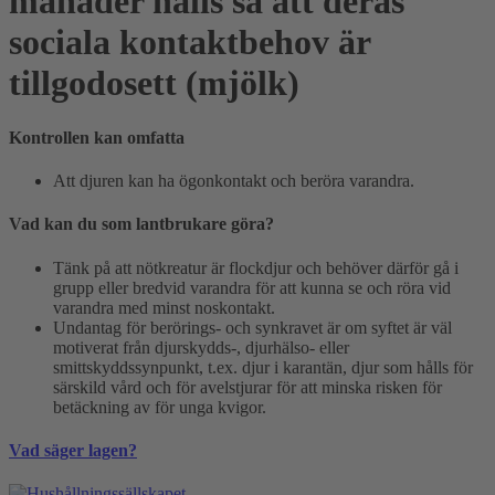
månader hålls så att deras
sociala kontaktbehov är
tillgodosett (mjölk)
Kontrollen kan omfatta
Att djuren kan ha ögonkontakt och beröra varandra.
Vad kan du som lantbrukare göra?
Tänk på att nötkreatur är flockdjur och behöver därför gå i
grupp eller bredvid varandra för att kunna se och röra vid
varandra med minst noskontakt.
Undantag för berörings- och synkravet är om syftet är väl
motiverat från djurskydds-, djurhälso- eller
smittskyddssynpunkt, t.ex. djur i karantän, djur som hålls för
särskild vård och för avelstjurar för att minska risken för
betäckning av för unga kvigor.
Vad säger lagen?