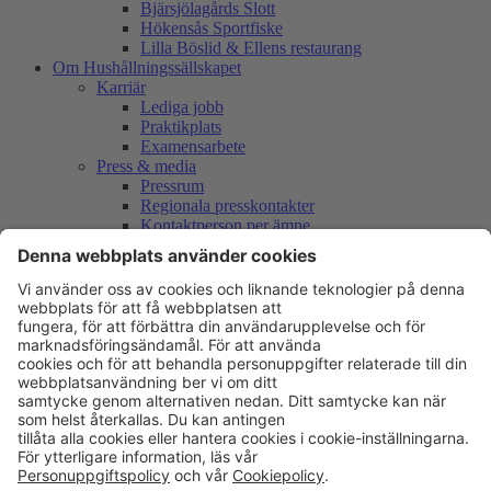
Bjärsjölagårds Slott
Hökensås Sportfiske
Lilla Böslid & Ellens restaurang
Om Hushållningssällskapet
Karriär
Lediga jobb
Praktikplats
Examensarbete
Press & media
Pressrum
Regionala presskontakter
Kontaktperson per ämne
Vår logotyp
International partner information
Mässor & mötesplatser
Remissyttranden
Remissyttranden 2026
Remissyttranden 2025
Remissyttranden 2024
Remissyttranden 2023
Remissyttranden 2022
Remissyttranden 2021
Remissyttranden 2020
Remissyttranden 2019
Remissyttranden 2018