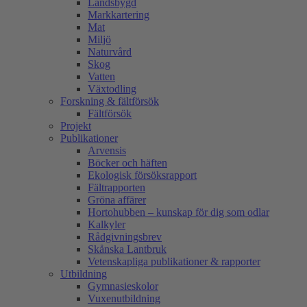
Landsbygd
Markkartering
Mat
Miljö
Naturvård
Skog
Vatten
Växtodling
Forskning & fältförsök
Fältförsök
Projekt
Publikationer
Arvensis
Böcker och häften
Ekologisk försöksrapport
Fältrapporten
Gröna affärer
Hortohubben – kunskap för dig som odlar
Kalkyler
Rådgivningsbrev
Skånska Lantbruk
Vetenskapliga publikationer & rapporter
Utbildning
Gymnasieskolor
Vuxenutbildning