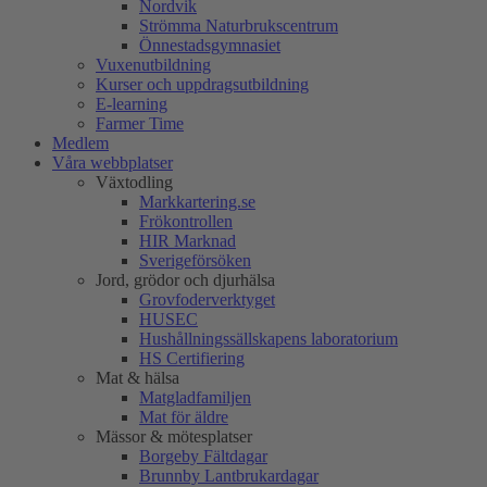
Nordvik
Strömma Naturbrukscentrum
Önnestadsgymnasiet
Vuxenutbildning
Kurser och uppdragsutbildning
E-learning
Farmer Time
Medlem
Våra webbplatser
Växtodling
Markkartering.se
Frökontrollen
HIR Marknad
Sverigeförsöken
Jord, grödor och djurhälsa
Grovfoderverktyget
HUSEC
Hushållningssällskapens laboratorium
HS Certifiering
Mat & hälsa
Matgladfamiljen
Mat för äldre
Mässor & mötesplatser
Borgeby Fältdagar
Brunnby Lantbrukardagar