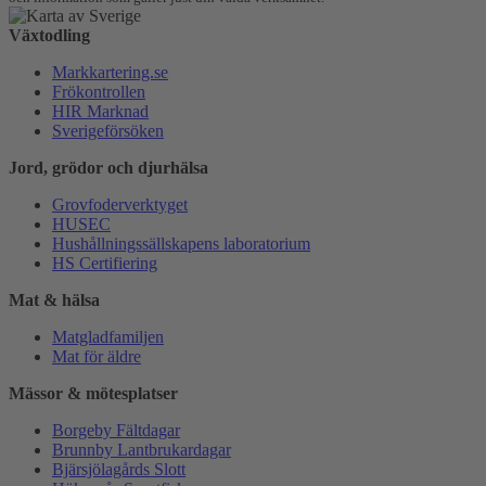
Växtodling
Markkartering.se
Frökontrollen
HIR Marknad
Sverigeförsöken
Jord, grödor och djurhälsa
Grovfoderverktyget
HUSEC
Hushållningssällskapens laboratorium
HS Certifiering
Mat & hälsa
Matgladfamiljen
Mat för äldre
Mässor & mötesplatser
Borgeby Fältdagar
Brunnby Lantbrukardagar
Bjärsjölagårds Slott