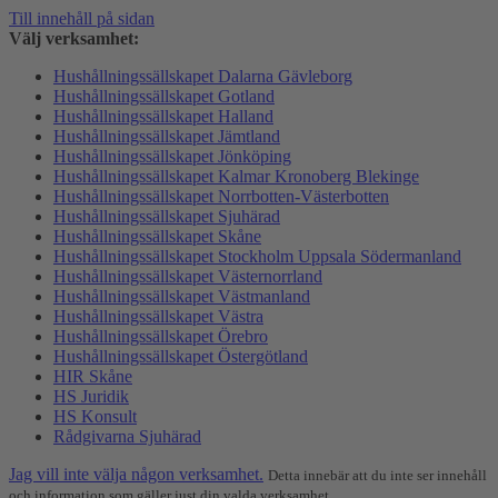
Till innehåll på sidan
Välj verksamhet:
Hushållningssällskapet Dalarna Gävleborg
Hushållningssällskapet Gotland
Hushållningssällskapet Halland
Hushållningssällskapet Jämtland
Hushållningssällskapet Jönköping
Hushållningssällskapet Kalmar Kronoberg Blekinge
Hushållningssällskapet Norrbotten-Västerbotten
Hushållningssällskapet Sjuhärad
Hushållningssällskapet Skåne
Hushållningssällskapet Stockholm Uppsala Södermanland
Hushållningssällskapet Västernorrland
Hushållningssällskapet Västmanland
Hushållningssällskapet Västra
Hushållningssällskapet Örebro
Hushållningssällskapet Östergötland
HIR Skåne
HS Juridik
HS Konsult
Rådgivarna Sjuhärad
Jag vill inte välja någon verksamhet.
Detta innebär att du inte ser innehåll
och information som gäller just din valda verksamhet.