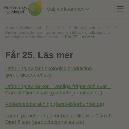
Till
innehåll
Välj verksamhet
på
sidan
Hem
»
Beslutsstöd – Får
»
Får – Foder och vatten
»
Får 25.
Djuren ges foder som garanterar en tillräcklig, allsidig och
välbalanserad näringstillförsel
»
Får 25. Läs mer
Får 25. Läs mer
Utfodring av får i ekologisk produktion
(jordbruksverket.se)
Utfodring av tackor – vanliga frågor och svar –
Gård & Djurhälsan (gardochdjurhalsan.se)
Foderstatsberäkning (faravelsforbundet.se)
Lamm på bete – tips för bästa tillväxt – Gård &
Djurhälsan (gardochdjurhalsan.se)