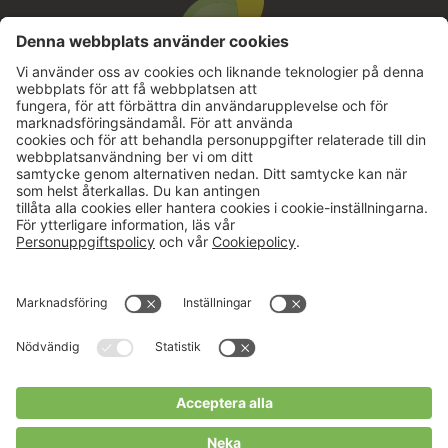
Aktuellt
Om oss
Karriär
Verksamheter
Nyheter
Om Hushållningssällskapet
Kalender
Hushållningssällskapens
Förbund
Publikationer
Tjänster
Press & media
Välkommen till Portalen!
Cookies m.m.
Cookies