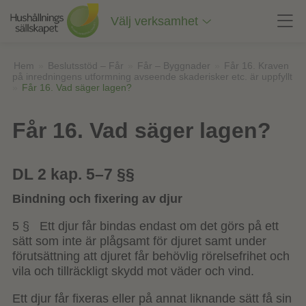
Till
innehåll
Välj verksamhet
på
sidan
Hem
»
Beslutsstöd – Får
»
Får – Byggnader
»
Får 16. Kraven
på inredningens utformning avseende skaderisker etc. är uppfyllt
»
Får 16. Vad säger lagen?
Får 16. Vad säger lagen?
DL 2 kap. 5–7 §§
Bindning och fixering av djur
5 § Ett djur får bindas endast om det görs på ett
sätt som inte är plågsamt för djuret samt under
förutsättning att djuret får behövlig rörelsefrihet och
vila och tillräckligt skydd mot väder och vind.
Ett djur får fixeras eller på annat liknande sätt få sin