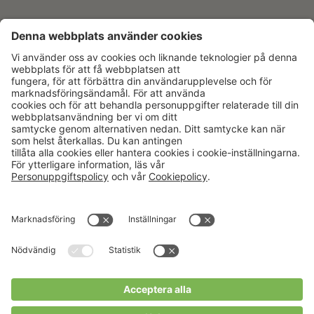
Aktuellt
Om oss
Karriär
Verksamheter
Nyheter
Om Hushållningssällskapet
Kalender
Hushållningssällskapens
Förbund
Publikationer
Tjänster
Press & media
Välkommen till Portalen!