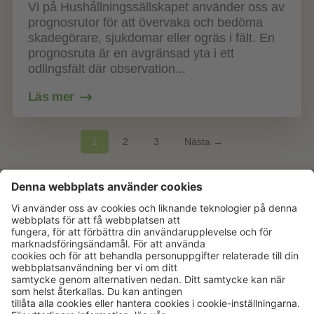
Vi på Hushållningssällskapet använder oss av
prognosrutor för att övervaka och bedöma
skadegörare, sjukdomar eller ogräs i fält. En
prognosruta är en avgränsad yta i ett
odlingsfält där observation...
Läs mer
1
2
3
Nästa →