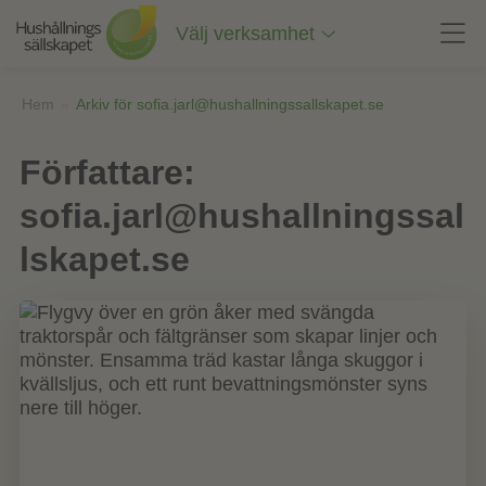
Till
innehåll
Välj verksamhet
på
sidan
Hem
»
Arkiv för sofia.jarl@hushallningssallskapet.se
Författare:
sofia.jarl@hushallningssal
lskapet.se