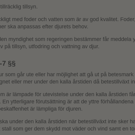
llräcklig tillsyn.
äckligt med foder och vatten som är av god kvalitet. Foder
ner ska anpassas efter djurets behov.
den myndighet som regeringen bestämmer får meddela yt
v på tillsyn, utfodring och vattning av djur.
6-7 §§
 som går ute eller har möjlighet att gå ut på betesmark e
net eller mer under den kalla årstiden då betestillväxt i
m är lämpade för utevistelse under den kalla årstiden får
En ytterligare förutsättning är att de yttre förhållanden
eskaffenhet är lämpliga för djuren.
a under den kalla årstiden när betestillväxt inte sker ha t
at stall som ger dem skydd mot väder och vind samt en to