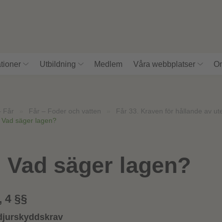
tioner
Utbildning
Medlem
Våra webbplatser
Om
– Får
»
Får – Foder och vatten
»
Får 33. Kraven för hållande av u
. Vad säger lagen?
. Vad säger lagen?
, 4 §§
djurskyddskrav