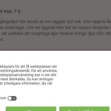
 6 kap. 7 §
tegångsdjur bör bestå av tre väggar och tak. Den öppna l
 ha söderläge. Om en ligghall inte har en öppen långsida
 att undvika att ranghöga djur hindrar övriga djur från att 
en.
Aktuellt
Om oss
Karriär
Verksamhe
Nyheter
Om Hushåll
Kalender
Hushållnin