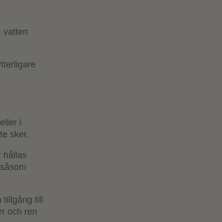
, vatten
terligare
ller i
nte sker.
 hållas
a såsom
illgång till
rr och ren