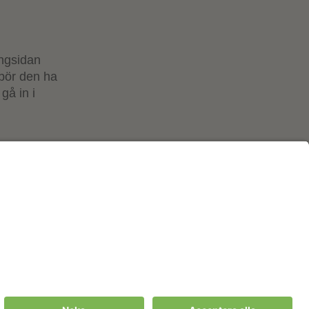
ångsidan
 bör den ha
gå in i
Cookies m.m.
ter
Cookies
ningssällskapet
Personuppgiftspolicy
gssällskapens
Allmänna villkor