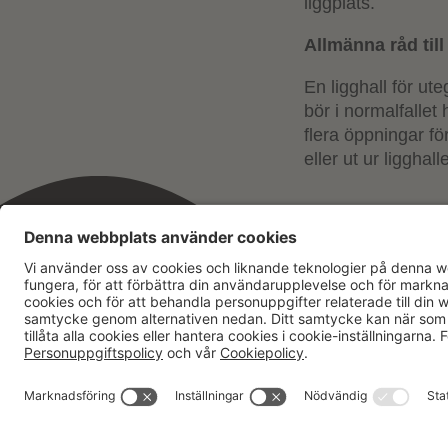
liggplats.
Allmänna råd till
En ligghall för u
bör i normalfallet
flera öppningar för
eller ut ur ligghall