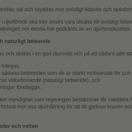
ndlas väl och skyddas mot onödigt lidande och sjukdom
 djurförsök ska inte anses vara utsatta för onödigt lidan
ndningen om denna har godkänts av en djurförsöksetisk
h naturligt beteende
s och skötas i en god djurmiljö och på ett sådant sätt at
 främjas,
a sådana beteenden som de är starkt motiverade för och
eras välbefinnande (naturligt beteende), och
ningar förebyggs.
den myndighet som regeringen bestämmer får meddela fö
r förbud mot viss djurhållning för att till-godose kraven enl
foder och vatten