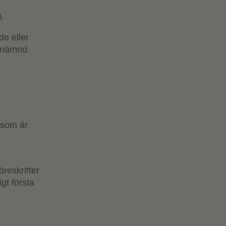
.
de eller
 nämnd.
t
 som är
reskrifter
igt första