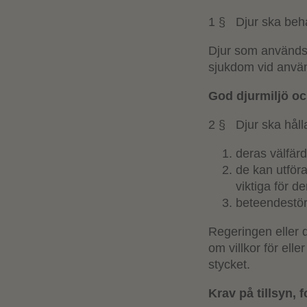
1 § Djur ska beha
Djur som används i
sjukdom vid anvä
God djurmiljö oc
2 § Djur ska hålla
deras välfärd
de kan utför
viktiga för d
beteendestör
Regeringen eller 
om villkor för elle
stycket.
Krav på tillsyn, 