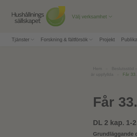
Till
innehåll
på
Välj verksamhet
sidan
Tjänster
Forskning & fältförsök
Projekt
Publika
Hem
»
Beslutsstöd 
är uppfyllda
»
Får 33
Får 33
DL 2 kap. 1-2
Grundläggande 