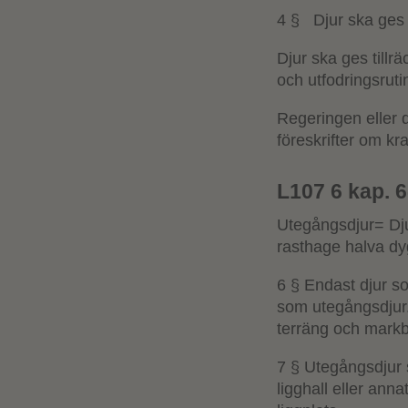
4 § Djur ska ges ti
Djur ska ges tillr
och utfodringsruti
Regeringen eller 
föreskrifter om kra
L107 6 kap. 
Utegångsdjur= Djur
rasthage halva dyg
6 § Endast djur so
som utegångsdjur. 
terräng och markb
7 § Utegångsdjur sk
ligghall eller ann