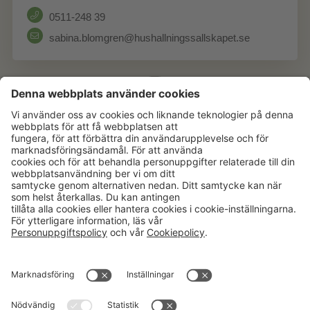
0511-248 39
sabina.blomgren@hushallningssallskapet.se
Aktuellt
Om oss
Karriär
Verksamheter
Nyheter
Om Hushållningssällskapet