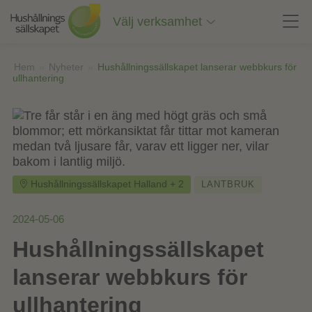
Till
innehåll
Välj verksamhet
på
sidan
Hem
»
Nyheter
»
Hushållningssällskapet lanserar webbkurs för
ullhantering
Hushållningssällskapet Halland + 2
LANTBRUK
2024-05-06
Hushållningssällskapet
lanserar webbkurs för
ullhantering