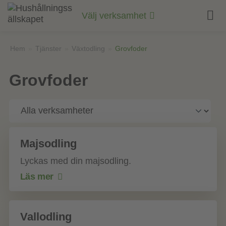
Till
innehåll
Välj verksamhet
på
sidan
Hem
»
Tjänster
»
Växtodling
»
Grovfoder
Grovfoder
Majsodling
Lyckas med din majsodling.
Läs mer
Vallodling