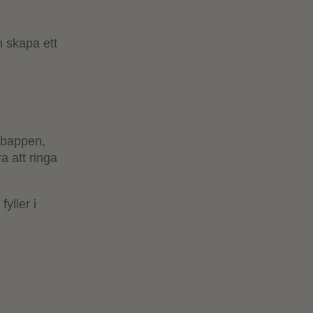
 skapa ett
bbappen,
a att ringa
yller i