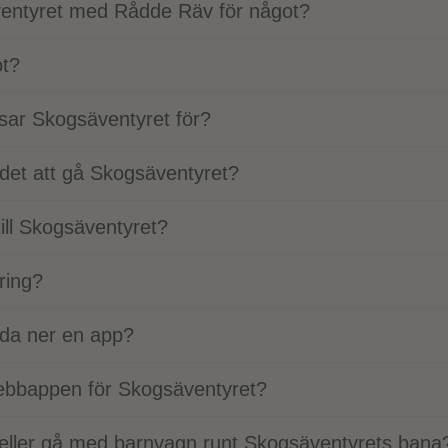
entyret med Rådde Räv för något?
ot?
ssar Skogsäventyret för?
r det att gå Skogsäventyret?
till Skogsäventyret?
ring?
dda ner en app?
ebbappen för Skogsäventyret?
eller gå med barnvagn runt Skogsäventyrets bana