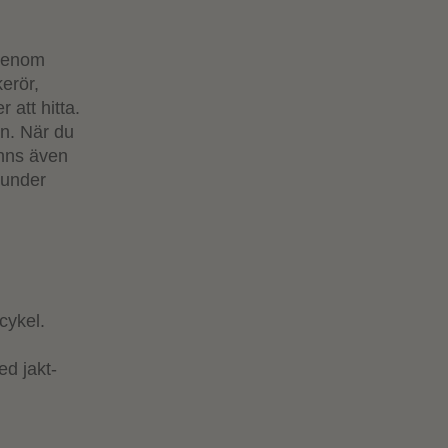
 genom
erör,
 att hitta.
en. När du
inns även
g under
cykel.
ed jakt-