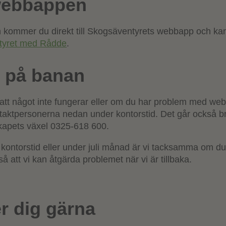
webbappen
 kommer du direkt till Skogsäventyrets webbapp och kan
tyret med Rådde
.
 på banan
tt något inte fungerar eller om du har problem med we
taktpersonerna nedan under kontorstid. Det går också br
kapets växel 0325-618 600.
kontorstid eller under juli månad är vi tacksamma om du f
å att vi kan åtgärda problemet när vi är tillbaka.
er dig gärna