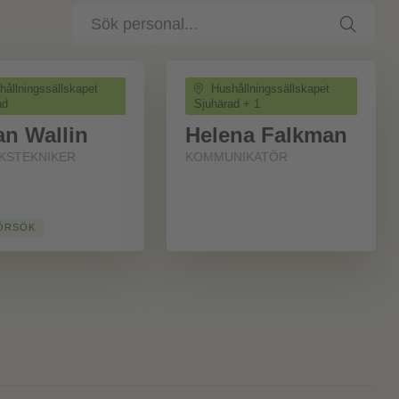
Sök
personal
ållningssällskapet
Hushållningssällskapet
ad
Sjuhärad + 1
an Wallin
Helena Falkman
KSTEKNIKER
KOMMUNIKATÖR
ÖRSÖK