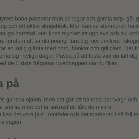
yrets bana passerar man kohagar och gamla torp, går
og och ett aktivt skogsbruk. Man kan se stenmurar, hack
anliga barrträd. Här finns mycket att uppleva och 14 koder
u, förutom att samla poäng, lära dig mer om livet i skog
r en solig glänta med bord, bänkar och grillplats. Det f
värma sig i kyliga dagar. Passa på att testa vad du lärt di
d de 6 sista frågorna i webbappen när du fikar.
a på
vis ganska ojämn, men det går att ha med barnvagn och 
 snälla, men det är säkrast att låta dem vara.
kan det vara jakt i området och det markeras i så fall m
ora vägen.