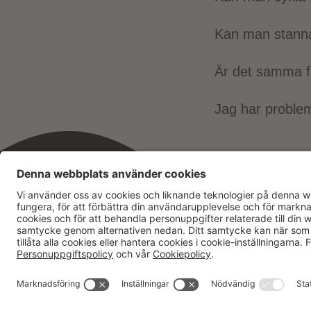
Kan man stanna
Är det samma fr
Jag har proble