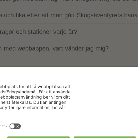
 och fika efter att man gått Skogsäventyrets ban
ågor och stationer varje år?
m med webbappen, vart vänder jag mig?
Aktuellt
Om oss
Karriär
Verksamhe
Nyheter
Om Hushåll