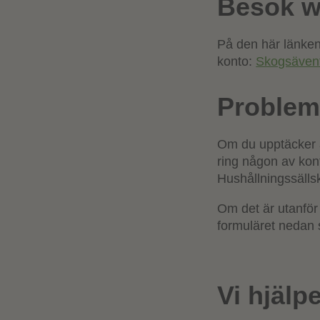
Besök 
På den här länken
konto:
Skogsäven
Problem
Om du upptäcker a
ring någon av kon
Hushållningssälls
Om det är utanför 
formuläret nedan s
Vi hjälp