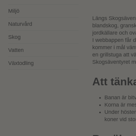
Miljö
Längs Skogsävent
Naturvård
blandskog, gransk
jordkällare och ov
Skog
I webbappen får d
kommer i mål vänta
Vatten
en grillstuga att 
Skogsäventyret me
Växtodling
Att tänk
Banan är bit
Korna är mest
Under hösten 
koner vid st