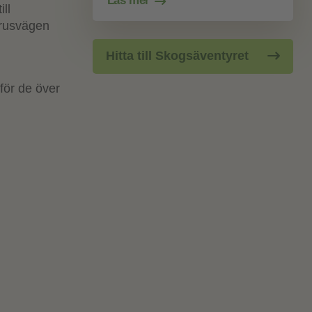
Läs mer
ll
grusvägen
Hitta till Skogsäventyret
för de över
l