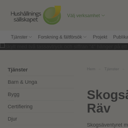
Till
innehåll
på
Välj verksamhet
sidan
Tjänster
Forskning & fältförsök
Projekt
Publika
Hem
»
Tjänster
»
Tjänster
Barn & Unga
Skogs
Bygg
Räv
Certifiering
Djur
Skogsäventyret m