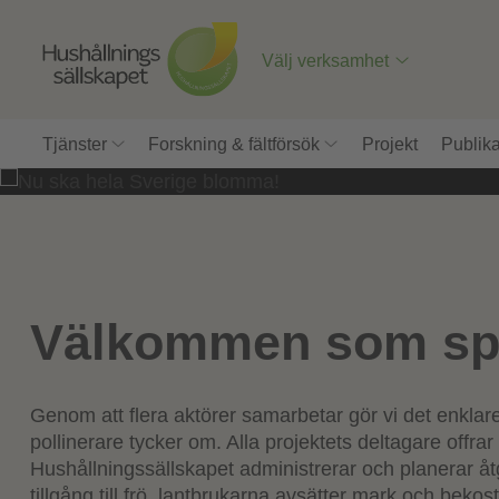
Till
innehåll
på
Välj verksamhet
sidan
Tjänster
Forskning & fältförsök
Projekt
Publika
Välkommen som sp
Nu ska hela
Genom att flera aktörer samarbetar gör vi det enklar
blomma!
pollinerare tycker om. Alla projektets deltagare offra
Hushållningssällskapet administrerar och planerar åtg
tillgång till frö, lantbrukarna avsätter mark och bekos