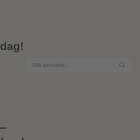
idag!
Sök
personal
 –