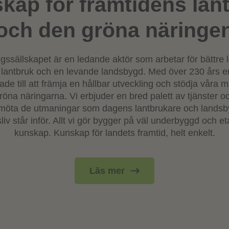
kap för framtidens lan
och den gröna näringe
gssällskapet är en ledande aktör som arbetar för bättr
 lantbruk och en levande landsbygd. Med över 230 års e
rade till att främja en hållbar utveckling och stödja våra
öna näringarna. Vi erbjuder en bred palett av tjänster o
t möta de utmaningar som dagens lantbrukare och lands
liv står inför. Allt vi gör bygger på väl underbyggd och e
kunskap. Kunskap för landets framtid, helt enkelt.
Läs mer