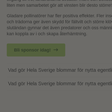
liten men samarbetet gör att vinsten blir desto större!
Test test test test test
Gladare pollinatörer har fler positiva effekter. Fler i
och trädorna ger även skydd för fältvilt och större klö
slutändan gynnar det även predatorer och oss männi
kan koppla av i och skapa återhämtning.
Bli sponsor idag!
Vad gör Hela Sverige blommar för nytta egentl
Vad gör Hela Sverige blommar för nytta egentl