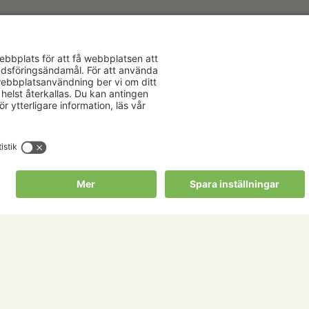
Aktuellt
Om oss
Karriär
Verksamhe
Nyheter
Om Hushåll
Kalender
Hushållnin
Förbund
Publikationer
Tjänster
Press & media
Välkommen t
Copyright Hushållningssällskapens Förbund 2026