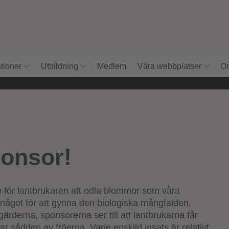
tioner
Utbildning
Medlem
Våra webbplatser
Om
onsor!
 Sverige
e för lantbrukaren att odla blommor som våra
r något för att gynna den biologiska mångfalden.
ärderna, sponsorerna ser till att lantbrukarna får
tar sådden av fröerna. Varje enskild insats är relativt