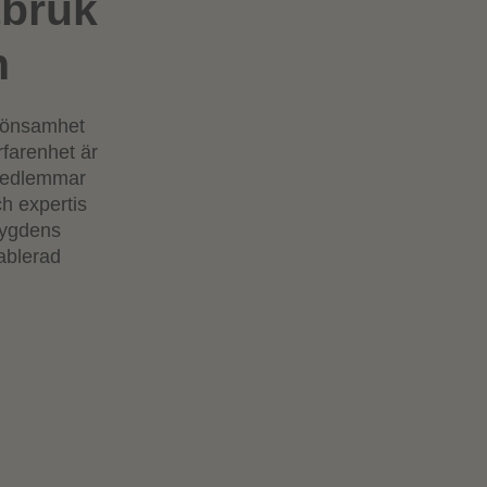
tbruk
n
e lönsamhet
rfarenhet är
 medlemmar
ch expertis
bygdens
tablerad