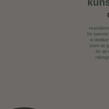
kuns
Hushållnin
för svenskt
vi dedike
inom de gr
för at
närings