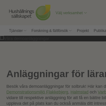
Till
innehåll
på
Välj verksamhet
sidan
Tjänster
Forskning & fältförsök
Projekt
Publika
Anläggningar för lär
Våra
Besök våra demoanläggningar för solbruk! Här kan 
demoanlägg
Demonstrationsmiljö Flakkebjerg
,
Halmstad
och
Var
vidare till respektive anläggning för att få en bättre
uppleva det på plats kan du också anmäla ditt intres