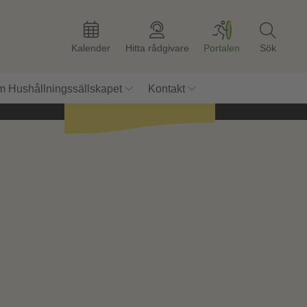
Kalender
Hitta rådgivare
Portalen
Sök
Lär dig mer
om solbruk!
 Hushållningssällskapet
Kontakt