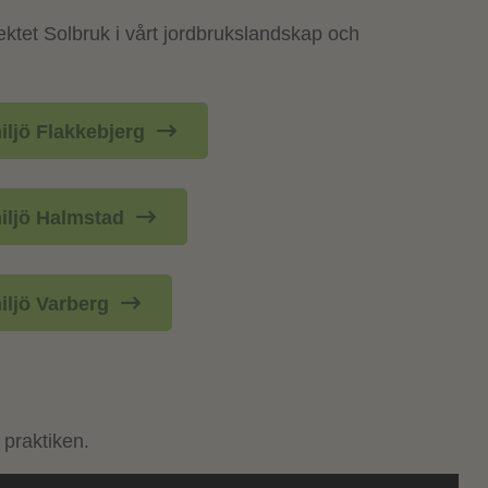
tet Solbruk i vårt jordbrukslandskap och
iljö Flakkebjerg
miljö Halmstad
iljö Varberg
 praktiken.