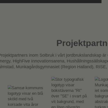
Projektpartn
Projektpartners inom Solbruk i vårt jordbrukslandskap ä
nergy, HighFive Innovationsarena, Hushållningssällskape
lmstad, Munkagårdsgymnasiet (Region Halland), RISE