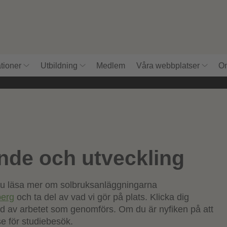
tioner
Utbildning
Medlem
Våra webbplatser
Om
ande och utveckling
du läsa mer om solbruksanläggningarna
ningar
berg
och ta del av vad vi gör på plats. Klicka dig
 bild av arbetet som genomförs. Om du är nyfiken på att
se för studiebesök.