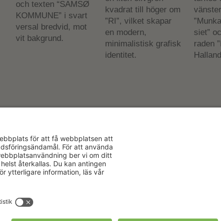
Aktuellt
Om oss
Karriär
Verksamhe
Nyheter
Om Hushåll