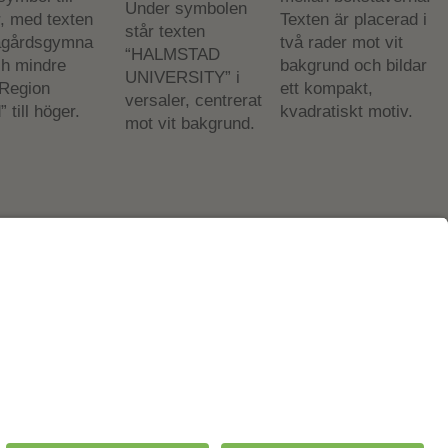
Cookies m.m.
ter
Cookies
ningssällskapet
Personuppgiftspolicy