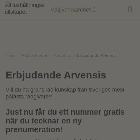
Till
innehåll
Välj verksamhet
på
sidan
Hem
»
Publikationer
»
Arvensis
»
Erbjudande Arvensis
Erbjudande Arvensis
Vill du ha granskad kunskap från Sveriges mest
pålästa rådgivare?
Just nu får du ett nummer gratis
när du tecknar en ny
prenumeration!