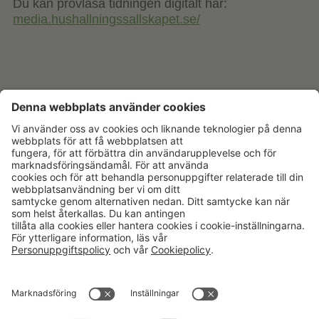
Du kan provläsa tidningen digitalt här:
media.hushallningssallskapet.se/
Aktuellt
Om oss
Karriär
Verksamheter
Nyheter
Om Hushållningssällskapet
Kalender
Hushållningssällskapens
Förbund
Publikationer
Tjänster