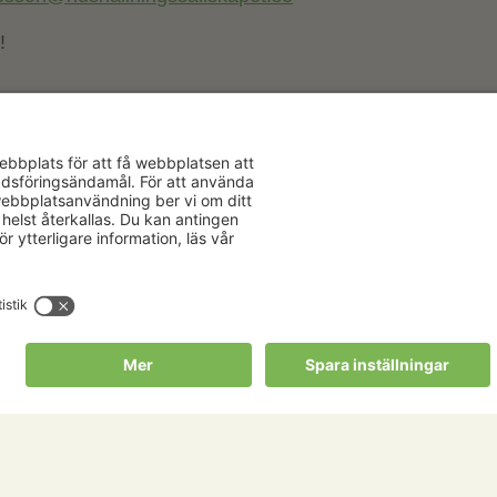
!
Aktuellt
Om oss
Karriär
Verksamhe
Nyheter
Om Hushåll
Kalender
Hushållnin
Förbund
Publikationer
Tjänster
Press & media
Välkommen t