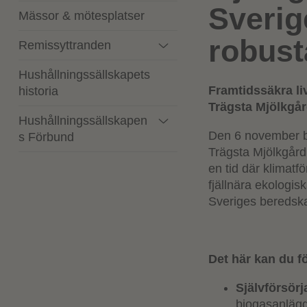
Sverig
Mässor & mötesplatser
robust
Remissyttranden
Hushållningssällskapets
Framtidssäkra li
historia
Trägsta Mjölkgå
Hushållningssällskapen
Den 6 november bju
s Förbund
Trägsta Mjölkgård,
en tid där klimatf
fjällnära ekologis
Sveriges beredsk
Det här kan du f
Självförsör
biogasanlägg