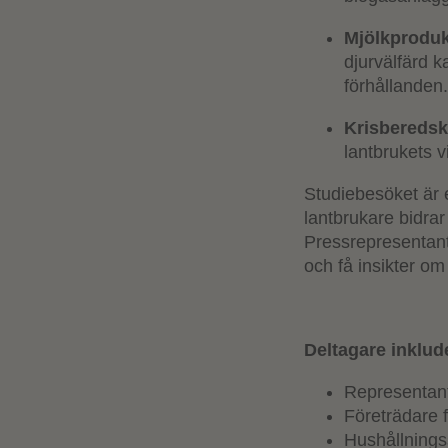
Mjölkprodukt
djurvälfärd 
förhållanden
Krisberedsk
lantbrukets v
Studiebesöket är 
lantbrukare bidrar
Pressrepresentante
och få insikter o
Deltagare inklud
Representant
Företrädare 
Hushållnings