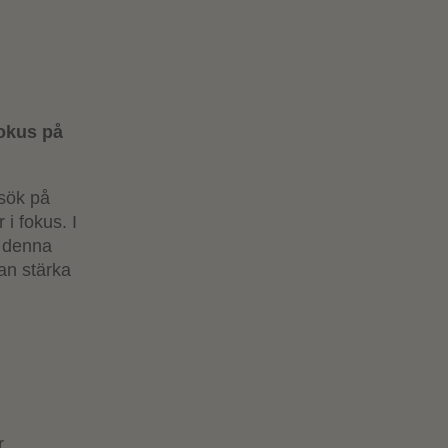
fokus på
esök på
i fokus. I
r denna
kan stärka
r.