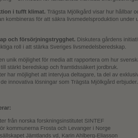
ion i tufft klimat.
Trägsta Mjölkgård visar hur hållbar o
kan kombineras för att säkra livsmedelsproduktion unde
.
ap och försörjningstrygghet.
Diskutera gårdens initiat
iktiga roll i att stärka Sveriges livsmedelsberedskap.
en unik möjlighet för media att rapportera om hur svens
 till stärkt beredskap och framtidssäkert jordbruk.
r har möjlighet att intervjua deltagare, ta del av exklusi
m de innovativa lösningar som Trägsta Mjölkgård erbjuder
erar:
er från norska forskningsinstitutet SINTEF
för kommunerna Frosta och Levanger i Norge
sällskapet Jämtlands vd, Karin Ahlberg-Eliasson