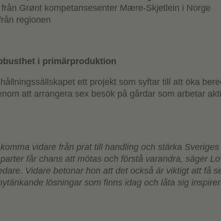
från Grønt kompetansesenter Mære-Skjetlein i Norge
från regionen
obusthet i primärproduktion
hållningssällskapet ett projekt som syftar till att öka be
enom att arrangera sex besök på gårdar som arbetar akt
gt komma vidare från prat till handling och stärka Sverige
a parter får chans att mötas och förstå varandra, säger Lo
ledare. Vidare betonar hon att det också är viktigt att få 
ytänkande lösningar som finns idag och låta sig inspirer