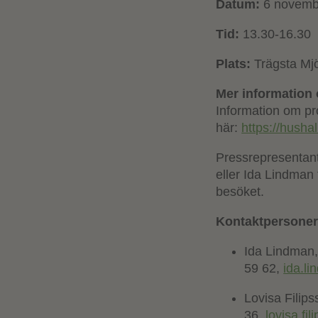
Datum:
6 novemb
Tid:
13.30-16.30
Plats:
Trägsta Mjö
Mer information
Information om pr
här:
https://husha
Pressrepresentant
eller Ida Lindman f
besöket.
Kontaktpersoner
Ida Lindman,
59 62,
ida.l
Lovisa Filip
36,
lovisa.fi