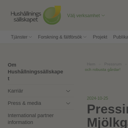
Till
innehåll
på
Välj verksamhet
sidan
Tjänster
Forskning & fältförsök
Projekt
Publika
Hem
»
Pressrum
Om
och robusta gårdar!
Hushållningssällskape
t
Karriär
2024-10-25
Press & media
Pressi
International partner
Mjölkg
information