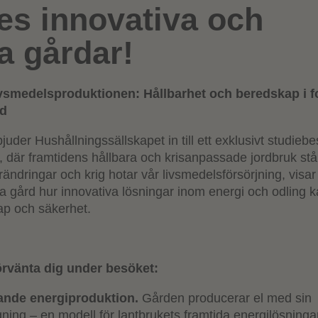
es innovativa och
a gårdar!
vsmedelsproduktionen: Hållbarhet och beredskap i 
rd
der Hushållningssällskapet in till ett exklusivt studieb
 där framtidens hållbara och krisanpassade jordbruk står 
örändringar och krig hotar vår livsmedelsförsörjning, visa
ka gård hur innovativa lösningar inom energi och odling 
ap och säkerhet.
örvänta dig under besöket:
jande energiproduktion.
Gården producerar el med sin
ning – en modell för lantbrukets framtida energilösninga