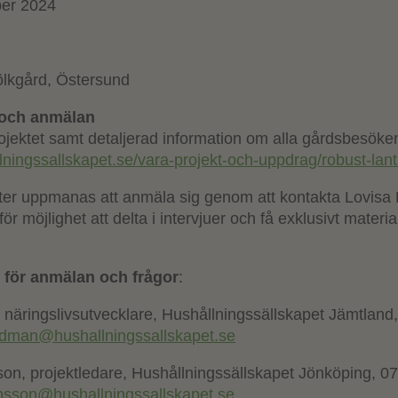
er 2024
lkgård, Östersund
 och anmälan
ojektet samt detaljerad information om alla gårdsbesöken
llningssallskapet.se/vara-projekt-och-uppdrag/robust-lan
er uppmanas att anmäla sig genom att kontakta Lovisa 
ör möjlighet att delta i intervjuer och få exklusivt materia
 för anmälan och frågor
:
 näringslivsutvecklare, Hushållningssällskapet Jämtland
indman@hushallningssallskapet.se
sson, projektledare, Hushållningssällskapet Jönköping, 0
lipsson@hushallningssallskapet.se