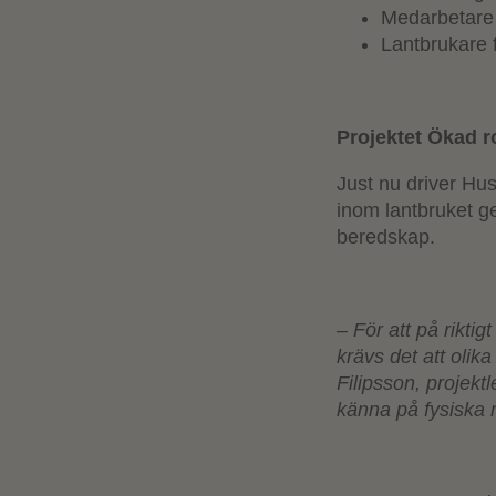
Medarbetare 
Lantbrukare 
Projektet Ökad r
Just nu driver Hus
inom lantbruket g
beredskap.
– För att på rikti
krävs det att olik
Filipsson, projekt
känna på fysiska n