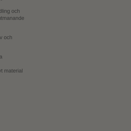
dling och
r utmanande
iv och
ka
vt material
.