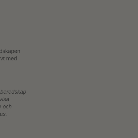
redskapen
ivt med
s beredskap
visa
se och
as.