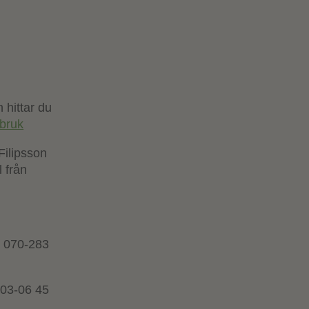
 hittar du
tbruk
Filipsson
l från
, 070-283
703-06 45