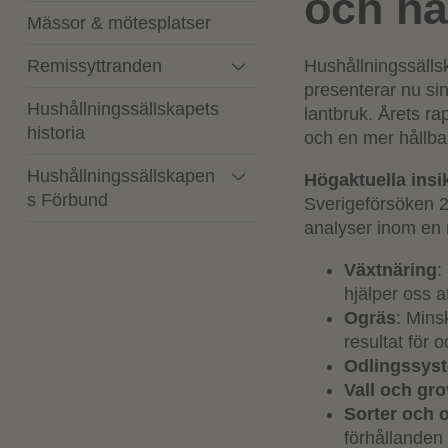
och hå
Mässor & mötesplatser
Remissyttranden
Hushållningssälls
presenterar nu sin
Hushållningssällskapets
lantbruk. Årets ra
historia
och en mer hållba
Hushållningssällskapen
Högaktuella insik
s Förbund
Sverigeförsöken 2
analyser inom en 
Växtnäring
:
hjälper oss a
Ogräs
: Mins
resultat för 
Odlingssys
Vall och gro
Sorter och 
förhållanden