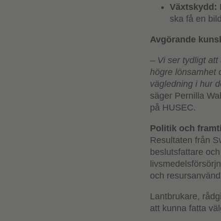
Växtskydd:
ska få en bil
Avgörande kunsk
– Vi ser tydligt 
högre lönsamhet oc
vägledning i hur d
säger Pernilla Wa
på HUSEC.
Politik och fram
Resultaten från Sv
beslutsfattare och
livsmedelsförsörj
och resursanvändn
Lantbrukare, rådgi
att kunna fatta vä