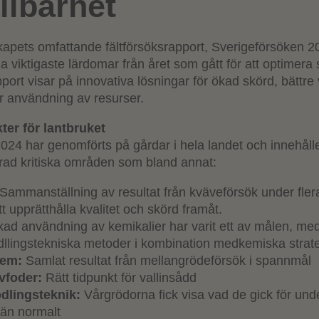
llbarhet
kapets omfattande fältförsöksrapport, Sverigeförsöken 2
a viktigaste lärdomar från året som gått för att optimera
pport visar på innovativa lösningar för ökad skörd, bättr
r användning av resurser.
ter för lantbruket
024 har genomförts på gårdar i hela landet och innehåll
rad kritiska områden som bland annat:
 Sammanställning av resultat från kväveförsök under flera
tt upprätthålla kvalitet och skörd framåt.
kad användning av kemikalier har varit ett av målen, me
odllingstekniska metoder i kombination medkemiska strate
tem
:
Samlat resultat från mellangrödeförsök i spannmål
vfoder:
Rätt tidpunkt för vallinsådd
odlingsteknik:
Vårgrödorna fick visa vad de gick för unde
 än normalt