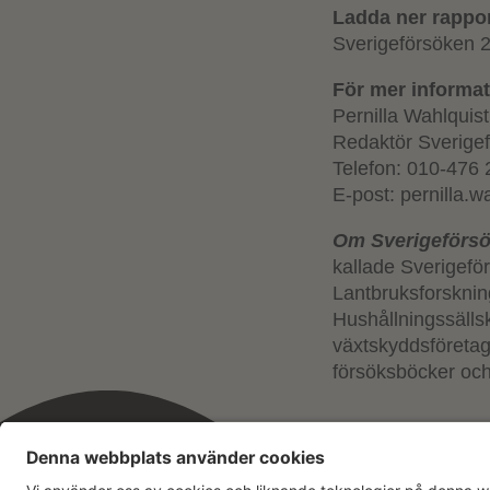
Ladda ner rappo
Sverigeförsöken 20
För mer informat
Pernilla Wahlquist
Redaktör Sverige
Telefon: 010-476 
E-post: pernilla.
Om
Sverigeförs
kallade Sverigefö
Lantbruksforskni
Hushållningssälls
växtskyddsföretag
försöksböcker oc