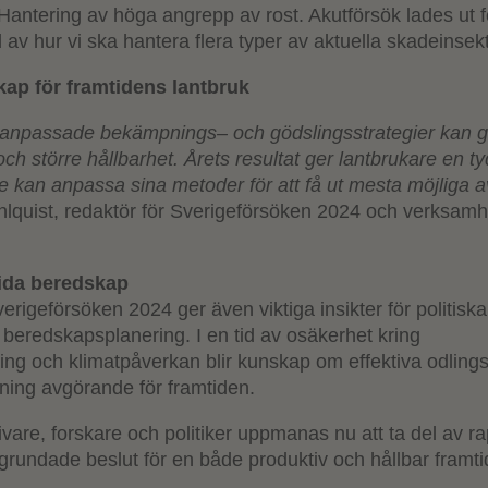
Hantering av höga angrepp av rost. Akutförsök lades ut fö
d av hur vi ska hantera flera typer av aktuella skadeinsekt
ap för framtidens lantbruk
att anpassade bekämpnings– och gödslingsstrategier kan 
h större hållbarhet. Årets resultat ger lantbrukare en ty
e kan anpassa sina metoder för att få ut mesta möjliga a
hlquist, redaktör för Sverigeförsöken 2024 och verksam
tida beredskap
erigeförsöken 2024 ger även viktiga insikter för politiska
 beredskapsplanering. I en tid av osäkerhet kring
ning och klimatpåverkan blir kunskap om effektiva odlin
ing avgörande för framtiden.
vare, forskare och politiker uppmanas nu att ta del av ra
lgrundade beslut för en både produktiv och hållbar framti