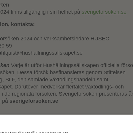
rten
24 finns tillgänglig i sin helhet på
sverigeforsoken.se
ion, kontakta:
försöken 2024 och verksamhetsledare HUSEC
20 59
wahlquist@hushallningssallskapet.se
öken
Varje år utför Hushållningssällskapen officiella försö
rsöken. Dessa försök basfinansieras genom Stiftelsen
ng, SLF, den samlade växtodlingshandeln samt
kapet. Därutöver medverkar flertalet växtodlings- och
 i de regionala försöken. Sverigeförsöken presenteras år
h på
sverigeforsoken.se