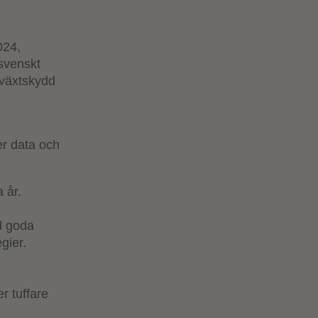
024,
 svenskt
e växtskydd
er data och
 år.
d goda
gier.
r tuffare