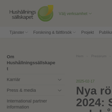
Till
innehåll
på
Välj verksamhet
sidan
Tjänster
Forskning & fältförsök
Projekt
Publika
Hem
»
Pressrum
Om
Hushållningssällskape
t
Karriär
2025-02-17
Nya rö
Press & media
2024: 
International partner
information