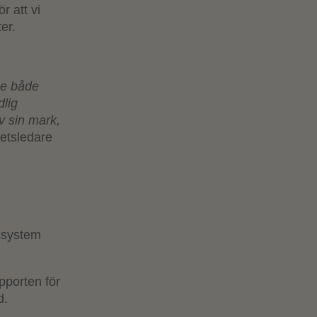
r att vi
er.
ge både
dlig
v sin mark,
hetsledare
gssystem
pporten för
d.