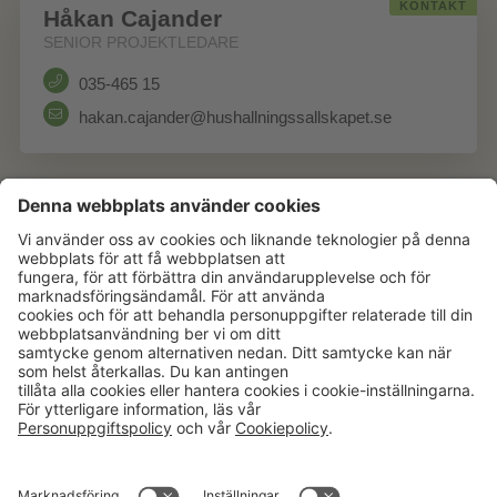
KONTAKT
Håkan Cajander
SENIOR PROJEKTLEDARE
035-465 15
hakan.cajander@hushallningssallskapet.se
Aktuellt
Om oss