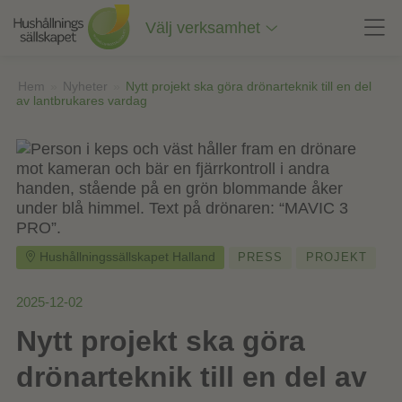
Till
innehåll
Välj verksamhet
på
sidan
Hem
»
Nyheter
»
Nytt projekt ska göra drönarteknik till en del
av lantbrukares vardag
Hushållningssällskapet Halland
PRESS
PROJEKT
2025-12-02
Nytt projekt ska göra
drönarteknik till en del av