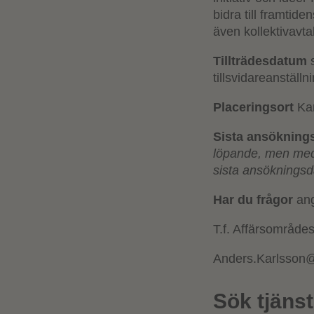
bidra till framtid
även kollektivavta
Tillträdesdatum
s
tillsvidareanställ
Placeringsort
Ka
Sista ansöknin
löpande, men med 
sista ansöknings
Har du frågor
ang
T.f. Affärsområde
Anders.Karlsson@
Sök tjäns