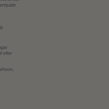
 erbjuder
g.
ngar
 efter
rlsson,