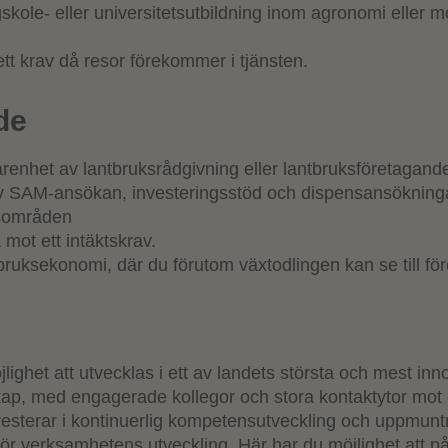
skole- eller universitetsutbildning inom agronomi eller 
ett krav då resor förekommer i tjänsten.
de
arenhet av lantbruksrådgivning eller lantbruksföretagand
v SAM-ansökan, investeringsstöd och dispensansökning
sområden
 mot ett intäktskrav.
tbruksekonomi, där du förutom växtodlingen kan se till fö
lighet att utvecklas i ett av landets största och mest inn
kap, med engagerade kollegor och stora kontaktytor mot
investerar i kontinuerlig kompetensutveckling och uppmun
r för verksamhetens utveckling. Här har du möjlighet att 