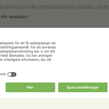
 tjänsten via vårt rekryteringsverktyg (öppnas i nytt fön
din ansökan!
Aktuellt
Om oss
Karriär
Verksamhe
Nyheter
Om Hushåll
Kalender
Hushållnin
Förbund
Publikationer
Tjänster
Press & media
Välkommen t