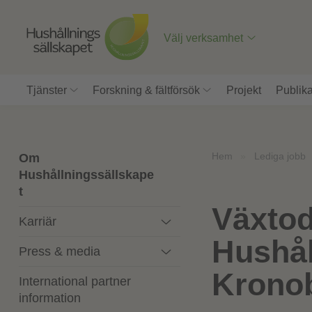
Till
innehåll
på
Välj verksamhet
sidan
Tjänster
Forskning & fältförsök
Projekt
Publika
Hem
»
Lediga jobb
Om
Hushållningssällskape
t
Växtod
Karriär
Hushål
Press & media
Kronob
International partner
information