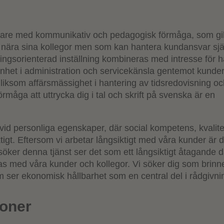
vare med kommunikativ och pedagogisk förmåga, som gil
m, nära sina kollegor men som kan hantera kundansvar sjä
ingsorienterad inställning kombineras med intresse för hå
nhet i administration och servicekänsla gentemot kunde
t, liksom affärsmässighet i hantering av tidsredovisning o
örmåga att uttrycka dig i tal och skrift på svenska är en
t vid personliga egenskaper, där social kompetens, kvalit
tigt. Eftersom vi arbetar långsiktigt med våra kunder är d
 söker denna tjänst ser det som ett långsiktigt åtagande 
as med våra kunder och kollegor. Vi söker dig som brinne
m ser ekonomisk hållbarhet som en central del i rådgivni
ioner