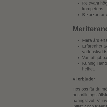
Relevant hög
kompetens.
B-körkort är 
Meriteran
Flera års erf
Erfarenhet a
vattenskydd
Van att jobba
Kunnig i lan
helhet.
Vi erbjuder
Hos oss får du möj
hushållningssälls
näringslivet. Vi 
initiativ och idée