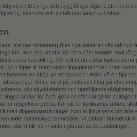
srådgivare i Blekinge och bygg långsiktiga relationer me
givning, ekonomi och ett hållbart lantbruk i fokus.
en
kapet Kalmar Kronoberg Blekinge söker en växtodlingsråd
kinge län. Hos oss arbetar du nära våra kunder med rådgi
bättra deras växtodling. Vår roll är att stötta lantbrukarn
et. Vi hjälper till med växtodlingsplaneringen inför kom
r behovet av inköp av insatsvaror. Under våren hjälper vi 
fältsäsongen börjar är vi på plats och tittar på etablerin
ngsbehov, växtskyddsbehov och uppföljande rådgivning.
dlingen är klar för året, göra en efterkalkyl för odlingen f
t för respektive gröda. För att lantbrukarnas arbete skall
 vi till med dispensansökningar inom Miljöbalkens område
även inom vattenskyddsområden. Vi jobbar i huvudsak 
r, där vi blir väl insatta i gårdarnas förutsättningar.