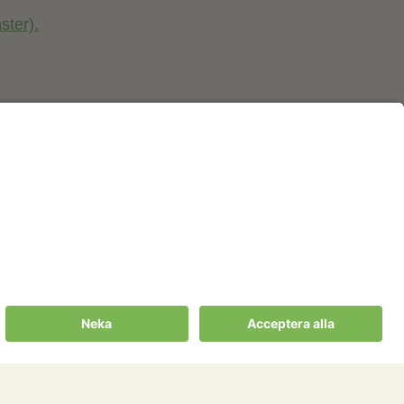
ster).
Cookies m.m.
ter
Cookies
ningssällskapet
Personuppgiftspolicy
gssällskapens
Allmänna villkor
ill Portalen!