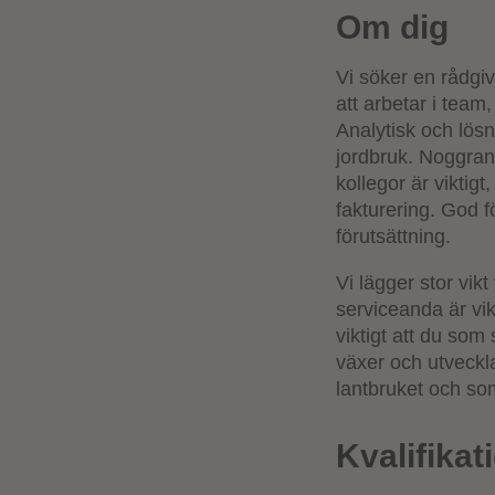
Om dig
Vi söker en rådgi
att arbetar i tea
Analytisk och lösn
jordbruk. Noggran
kollegor är viktig
fakturering. God f
förutsättning.
Vi lägger stor vik
serviceanda är vik
viktigt att du som
växer och utveckl
lantbruket och so
Kvalifikat