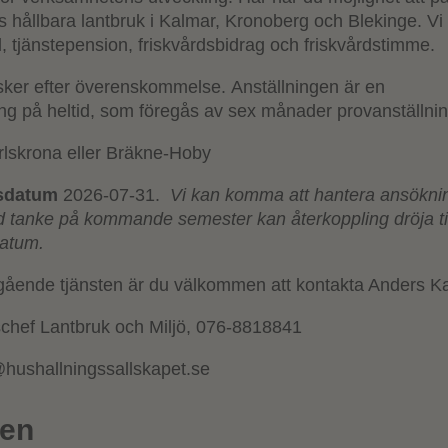
ens hållbara lantbruk i Kalmar, Kronoberg och Blekinge. Vi
l, tjänstepension, friskvårdsbidrag och friskvårdstimme.
ker efter överenskommelse. Anställningen är en
ning på heltid, som föregås av sex månader provanställnin
rlskrona eller Bräkne-Hoby
gsdatum
2026-07-31.
Vi kan komma att hantera ansökni
tanke på kommande semester kan återkoppling dröja till
datum.
ående tjänsten är du välkommen att kontakta Anders Ka
schef Lantbruk och Miljö, 076-8818841
hushallningssallskapet.se
ten