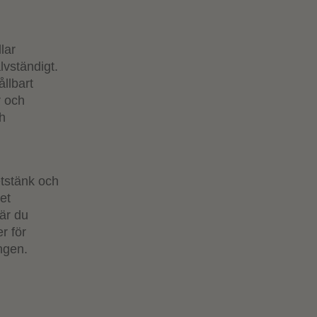
lar
lvständigt.
llbart
r och
ch
etstänk och
et
där du
r för
ngen.