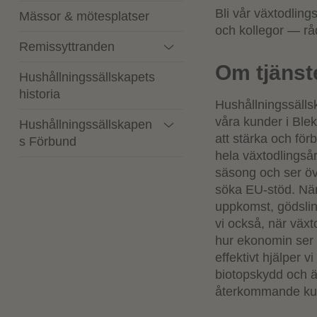
Bli vår växtodling
Mässor & mötesplatser
och kollegor — råd
Remissyttranden
Om tjänst
Hushållningssällskapets
historia
Hushållningssälls
våra kunder i Ble
Hushållningssällskapen
att stärka och för
s Förbund
hela växtodlingsår
säsong och ser öve
söka EU-stöd. När 
uppkomst, gödsli
vi också, när växto
hur ekonomin ser u
effektivt hjälper
biotopskydd och 
återkommande kunde