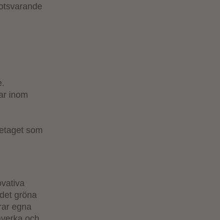
motsvarande
e.
ar inom
retaget som
ovativa
 det gröna
trar egna
påverka och