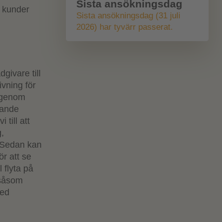
Sista ansökningsdag
d kunder
Sista ansökningsdag (31 juli
2026) har tyvärr passerat.
givare till
vning för
a genom
mande
till att
g,
 Sedan kan
ör att se
 flyta på
 såsom
med