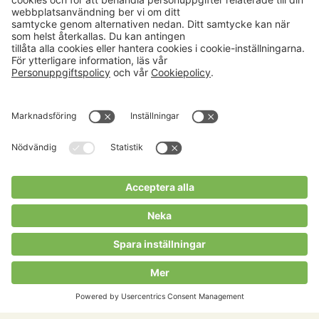
Aktuellt
Om oss
Karriär
Verksamheter
Nyheter
Om Hushållningssällskapet
Kalender
Hushållningssällskapens
Förbund
Publikationer
Tjänster
Press & media
Välkommen till Portalen!
Cookies m.m.
Cookies
Personuppgiftspolicy
Allmänna villkor