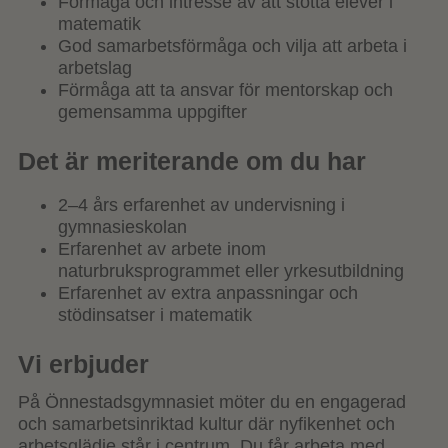
Förmåga och intresse av att stötta elever i
matematik
God samarbetsförmåga och vilja att arbeta i
arbetslag
Förmåga att ta ansvar för mentorskap och
gemensamma uppgifter
Det är meriterande om du har
2–4 års erfarenhet av undervisning i
gymnasieskolan
Erfarenhet av arbete inom
naturbruksprogrammet eller yrkesutbildning
Erfarenhet av extra anpassningar och
stödinsatser i matematik
Vi erbjuder
På Önnestadsgymnasiet möter du en engagerad
och samarbetsinriktad kultur där nyfikenhet och
arbetsglädje står i centrum. Du får arbeta med