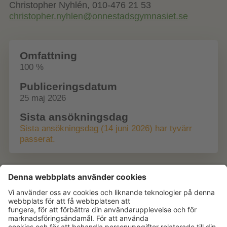
Christopher Nyhlén, 010-476 21 53
christopher.nyhlen@onnestadsgymnasiet.se
Omfattning
100 %
Publiceringsdatum
25 maj 2026
Sista ansökningsdag
Sista ansökningsdag (14 juni 2026) har tyvärr
passerat.