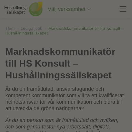
Till
innehåll
Välj verksamhet
på
sidan
Hem
»
Lediga jobb
»
Marknadskommunikatör till HS Konsult –
Hushållningssällskapet
Marknadskommunikatör
till HS Konsult –
Hushållningssällskapet
Är du en framåtlutad, ansvarstagande och
kompetent kommunikatör som vill ta ett kvalificerat
helhetsansvar för vår kommunikation och bidra till
att utveckla de gröna näringarna?
Är du en person som är framåtlutad och nyfiken,
och som gärna testar nya arbetssätt, digitala