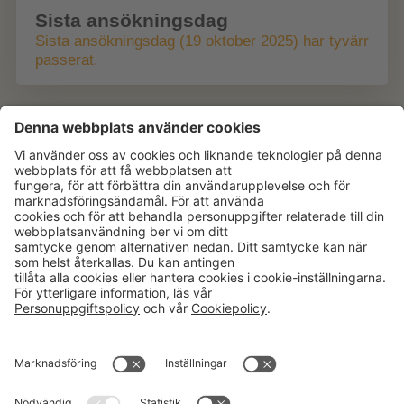
Sista ansökningsdag
Sista ansökningsdag (19 oktober 2025) har tyvärr
passerat.
Aktuellt
Om oss
Karriär
Verksamheter
Nyheter
Om Hushållningssällskapet