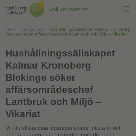
Till
innehåll
Välj verksamhet
på
sidan
Hem
»
Lediga jobb
»
Hushållningssällskapet Kalmar Kronoberg
Blekinge söker affärsområdeschef Lantbruk och Miljö – Vikariat
Hushållningssällskapet
Kalmar Kronoberg
Blekinge söker
affärsområdeschef
Lantbruk och Miljö –
Vikariat
Vill du vässa dina ledaregenskaper nästa år och
arbeta nära en grupp experter inom de gröna