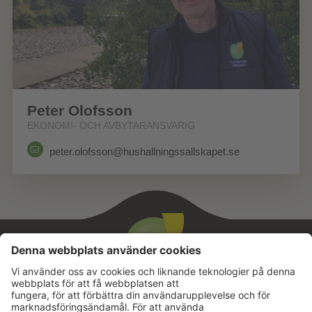
Peter Olofsson
EKONOMI- OCH AVBYTARANSVARIG
peter.olofsson@hushallningssallskapet.se