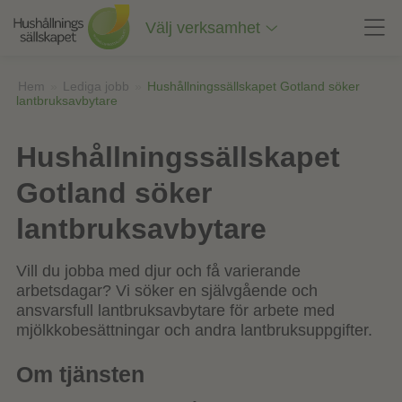
Till
innehåll
Välj verksamhet
på
sidan
Hem
»
Lediga jobb
»
Hushållningssällskapet Gotland söker
lantbruksavbytare
Hushållningssällskapet
Gotland söker
lantbruksavbytare
Vill du jobba med djur och få varierande
arbetsdagar? Vi söker en självgående och
ansvarsfull lantbruksavbytare för arbete med
mjölkkobesättningar och andra lantbruksuppgifter.
Om tjänsten