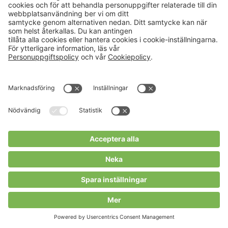
Aktuellt
Om oss
Karriär
Verksamheter
Nyheter
Om Hushållningssällskapet
Kalender
Hushållningssällskapens
Förbund
Publikationer
Tjänster
Press & media
Välkommen till Portalen!
Cookies m.m.
Cookies
Personuppgiftspolicy
Allmänna villkor
Copyright Hushållningssällskapens Förbund 2026