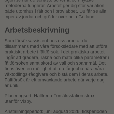
ögon se hur de senaste sorterna och nyaste
metoderna fungerar. Arbetet ger dig stor variation,
både utomhus i fält och i provlabbet. Du får se alla
typer av jordar och grödor över hela Gotland.
Arbetsbeskrivning
Som försöksassistent hos oss arbetar du
tillsammans med våra försöksledare med att utföra
praktiskt arbete i fältförsök. I det praktiska arbetet
ingår att gradera, räkna och mäta olika parametrar i
fältförsöken samt skörd av vall och spannmål. Det
finns även en möjlighet att du får jobba nära våra
växtodlings-rådgivare och bistå dem i deras arbete.
Fältförsök är ett omväxlande arbete där varje dag
är unik.
Placeringsort: Hallfreda Försöksstation strax
utanför Visby.
Anställningsperiod: juni-augusti 2026, tidsperioden