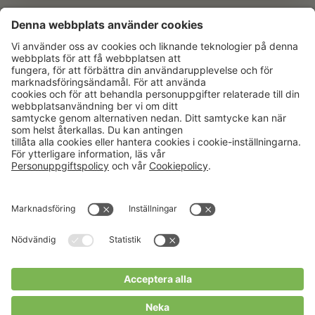
Aktuellt
Om oss
Karriär
Verksamheter
Nyheter
Om Hushållningssällskapet
Kalender
Hushållningssällskapens
Förbund
Publikationer
Tjänster
Press & media
Välkommen till Portalen!