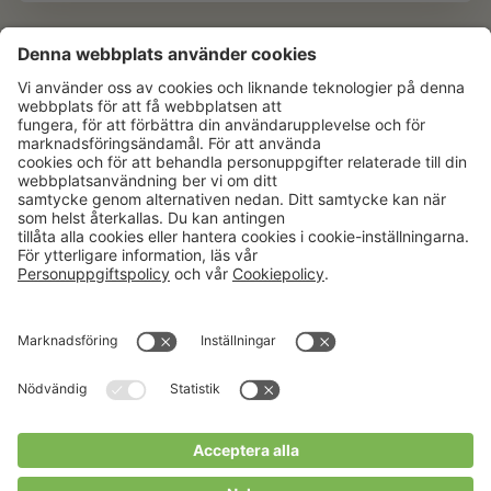
Aktuellt
Om oss
Karriär
Verksamheter
Nyheter
Om Hushållningssällskapet
Kalender
Hushållningssällskapens
Förbund
Publikationer
Tjänster
Press & media
Välkommen till Portalen!