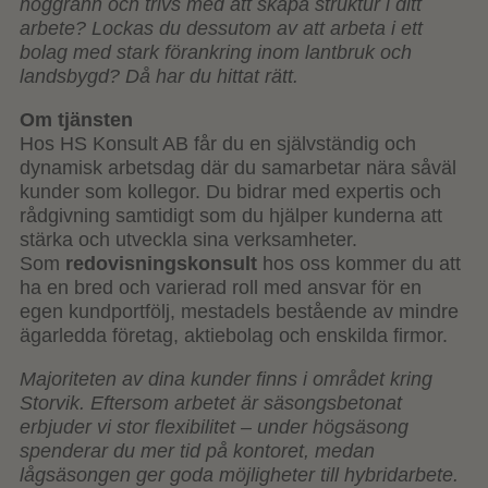
noggrann och trivs med att skapa struktur i ditt
arbete? Lockas du dessutom av att arbeta i ett
bolag med stark förankring inom lantbruk och
landsbygd? Då har du hittat rätt.
Om tjänsten
Hos HS Konsult AB får du en självständig och
dynamisk arbetsdag där du samarbetar nära såväl
kunder som kollegor. Du bidrar med expertis och
rådgivning samtidigt som du hjälper kunderna att
stärka och utveckla sina verksamheter.
Som
redovisningskonsult
hos oss kommer du att
ha en bred och varierad roll med ansvar för en
egen kundportfölj, mestadels bestående av mindre
ägarledda företag, aktiebolag och enskilda firmor.
Majoriteten av dina kunder finns i området kring
Storvik. Eftersom arbetet är säsongsbetonat
erbjuder vi stor flexibilitet – under högsäsong
spenderar du mer tid på kontoret, medan
lågsäsongen ger goda möjligheter till hybridarbete.