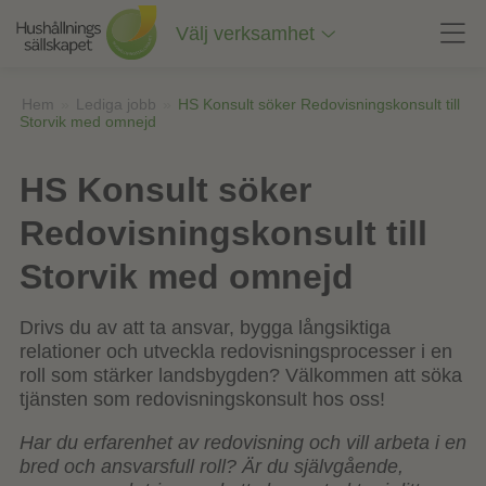
Till
innehåll
Välj verksamhet
på
sidan
Hem
»
Lediga jobb
»
HS Konsult söker Redovisningskonsult till
Storvik med omnejd
HS Konsult söker
Redovisningskonsult till
Storvik med omnejd
Drivs du av att ta ansvar, bygga långsiktiga
relationer och utveckla redovisningsprocesser i en
roll som stärker landsbygden? Välkommen att söka
tjänsten som redovisningskonsult hos oss!
Har du erfarenhet av redovisning och vill arbeta i en
bred och ansvarsfull roll? Är du självgående,