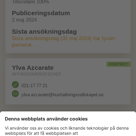
Tillsvidare 100%
Publiceringsdatum
2 maj 2024
Sista ansökningsdag
Sista ansökningsdag (31 maj 2024) har tyvärr
passerat.
KONTAKT
Ylva Azcarate
AFFÄRSOMRÅDESCHEF
021-17 77 21
ylva.azcarate@hushallningssallskapet.se