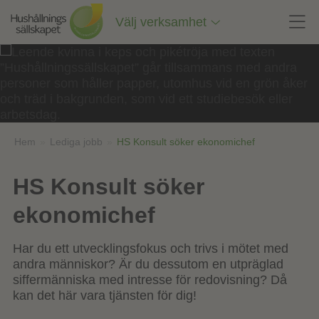
Till
innehåll
Välj verksamhet
på
sidan
Hem
»
Lediga jobb
»
HS Konsult söker ekonomichef
HS Konsult söker
ekonomichef
Har du ett utvecklingsfokus och trivs i mötet med
andra människor? Är du dessutom en utpräglad
siffermänniska med intresse för redovisning? Då
kan det här vara tjänsten för dig!