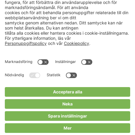
Aktuellt
Om oss
Karriär
Verksamheter
Nyheter
Om Hushållningssällskapet
Kalender
Hushållningssällskapens
Förbund
Publikationer
Tjänster
Press & media
Välkommen till Portalen!
Cookies m.m.
Cookies
Personuppgiftspolicy