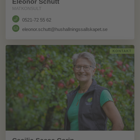
Eleonor Schütt
MATKONSULT
0521-72 55 62
eleonor.schutt@hushallningssallskapet.se
KONTAKT