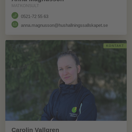
MATKONSULT
0521-72 55 63
anna.magnusson@hushallningssallskapet.se
KONTAKT
Carolin Vallgren