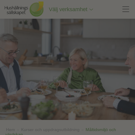
Till
innehåll
Välj verksamhet
på
sidan
Hem
»
Kurser och uppdragsutbildning
»
Måltidsmiljö och
värdskap