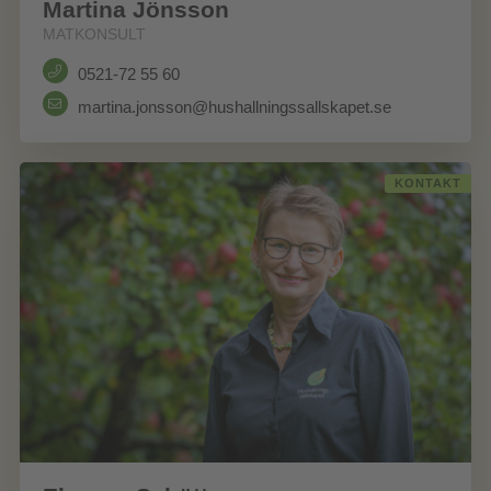
Martina Jönsson
MATKONSULT
0521-72 55 60
martina.jonsson@hushallningssallskapet.se
KONTAKT