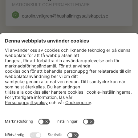
MATKONSULT OCH PROJEKTLEDARE
carolin.vallgren@hushallningssallskapet.se
Aktuellt
Om oss
Karriär
Verksamheter
Nyheter
Om Hushållningssällskapet