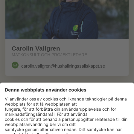
Carolin Vallgren
MATKONSULT OCH PROJEKTLEDARE
carolin.vallgren@hushallningssallskapet.se