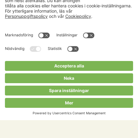
Aktuellt
Om oss
Karriär
Verksamheter
Nyheter
Om Hushållningssällskapet
Kalender
Hushållningssällskapens
Förbund
Publikationer
Tjänster
Press & media
Välkommen till Portalen!
Cookies m.m.
Cookies
Personuppgiftspolicy
Allmänna villkor
Copyright Hushållningssällskapens Förbund 2026