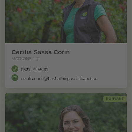
Cecilia Sassa Corin
MATKONSULT
0521-72 55 61
cecilia.corin@hushallningssallskapet.se
KONTAKT