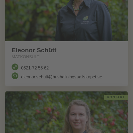
Eleonor Schütt
MATKONSULT
0521-72 55 62
eleonor.schutt@hushallningssallskapet.se
KONTAKT