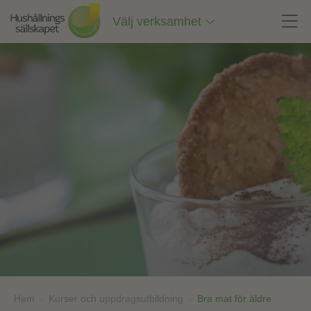
Till
innehåll
Välj verksamhet
på
sidan
Hem
»
Kurser och uppdragsutbildning
»
Bra mat för äldre