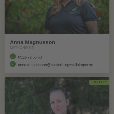
Anna Magnusson
MATKONSULT
0521-72 55 63
anna.magnusson@hushallningssallskapet.se
KONTAKT