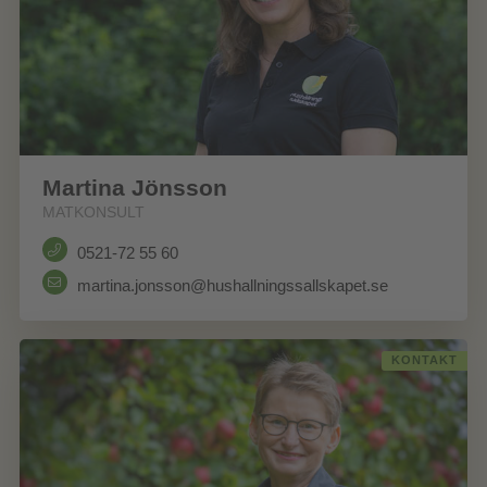
Martina Jönsson
MATKONSULT
0521-72 55 60
martina.jonsson@hushallningssallskapet.se
KONTAKT