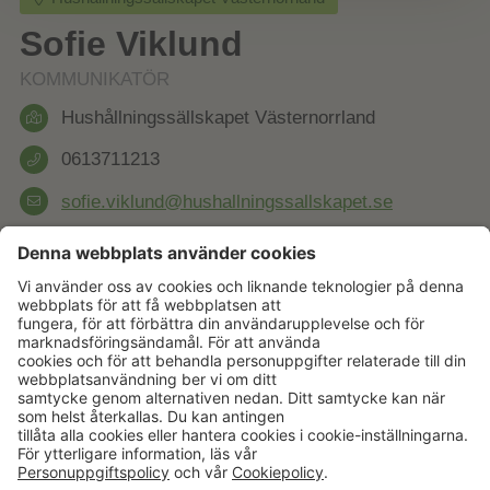
Sofie Viklund
KOMMUNIKATÖR
Hushållningssällskapet Västernorrland
0613711213
sofie.viklund@hushallningssallskapet.se