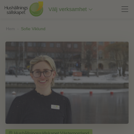
Till
innehåll
Välj verksamhet
på
sidan
Hem
»
Sofie Viklund
Hushållningssällskapet Västernorrland