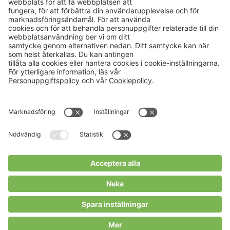
Aktuellt
Om oss
Karriär
Verksamheter
Nyheter
Om Hushållningssällskapet
Kalender
Hushållningssällskapens
Förbund
Publikationer
Tjänster
Press & media
Välkommen till Portalen!
Cookies m.m.
Cookies
Personuppgiftspolicy