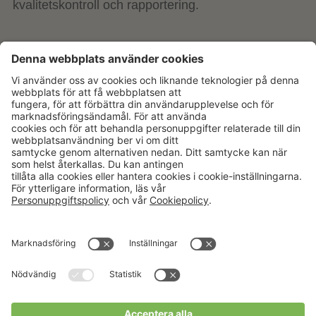
kvalitetskontroll och rapportering.
Aktuellt
Om oss
Karriär
Verksamheter
Nyheter
Om Hushållningssällskapet
Kalender
Hushållningssällskapens
Förbund
Publikationer
Tjänster
Press & media