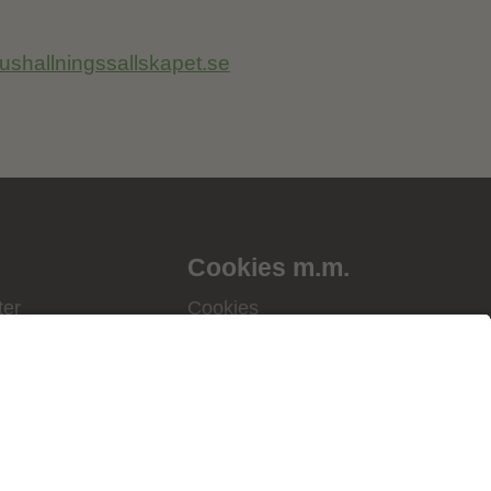
shallningssallskapet.se
Cookies m.m.
ter
Cookies
ningssällskapet
Personuppgiftspolicy
gssällskapens
Allmänna villkor
ill Portalen!