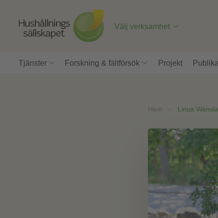
Till
innehåll
på
Välj verksamhet
sidan
Tjänster
Forskning & fältförsök
Projekt
Publika
Hem
»
Linus Wansl