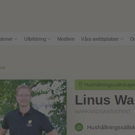
tioner
Utbildning
Medlem
Våra webbplatser
Om
and
Hushållningssällskape
Linus Wa
MARKNADSASSISTENT
Hushållningssälls