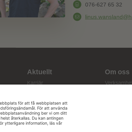
076-627 65 32
linus.wansland@hu
Aktuellt
Om oss
Karriär
Verksamhe
Nyheter
Om Hushåll
Kalender
Hushållnin
Förbund
Publikationer
Tjänster
Press & media
Välkommen t