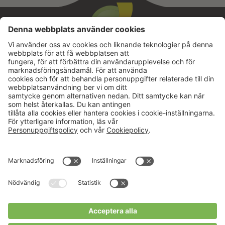
Aktuellt
Om oss
Karriär
Verksamheter
Nyheter
Om Hushållningssällskapet
Kalender
Hushållningssällskapens
Förbund
Publikationer
Tjänster
Press & media
Välkommen till Portalen!
Cookies m.m.