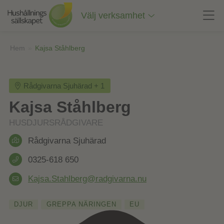
Till
innehåll
Välj verksamhet
på
sidan
Hem
»
Kajsa Ståhlberg
Rådgivarna Sjuhärad + 1
Kajsa Ståhlberg
HUSDJURSRÅDGIVARE
Rådgivarna Sjuhärad
0325-618 650
Kajsa.Stahlberg@radgivarna.nu
DJUR
GREPPA NÄRINGEN
EU