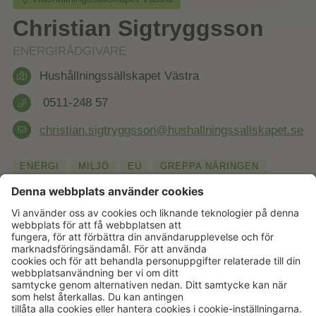
Christian Sigtryggsson
ENERGIRÅDGIVARE
Hushållningssällskapet Västra
0511-248 57
christian.sigtryggsson@hushallningssallskapet.se
ENERGI
MILJÖ
EU
GREPPA NÄRINGEN