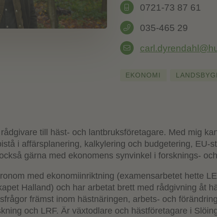
0721-73 87 61
035-465 29
carl.dyrendahl@hu
EKONOMI
LANDSBYG
rådgivare till häst- och lantbruksföretagare. Med mig ka
bistå i affärsplanering, kalkylering och budgetering, EU
också gärna med ekonomens synvinkel i forsknings- och 
gronom med ekonomiinriktning (examensarbetet hette LEA
apet Halland) och har arbetat brett med rådgivning åt hä
sfrågor främst inom hästnäringen, arbets- och förändrin
skning och LRF. Är växtodlare och hästföretagare i Slöing