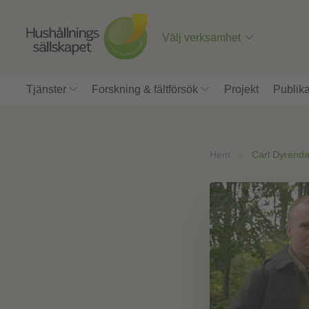
Till
innehåll
på
Välj verksamhet
sidan
Tjänster
Forskning & fältförsök
Projekt
Publika
Hem
»
Carl Dyrenda