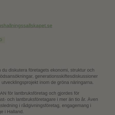
shallningssallskapet.se
D
n du diskutera företagets ekonomi, struktur och
-stödsansökningar, generationsskiftesdiskussioner
utvecklingsprojekt inom de gröna näringarna.
N för lantbruksföretag och gjordes för
st- och lantbruksföretagare i mer än tio år. Även
gsledning i rådgivningsföretag, engagemang i
e i Halland.