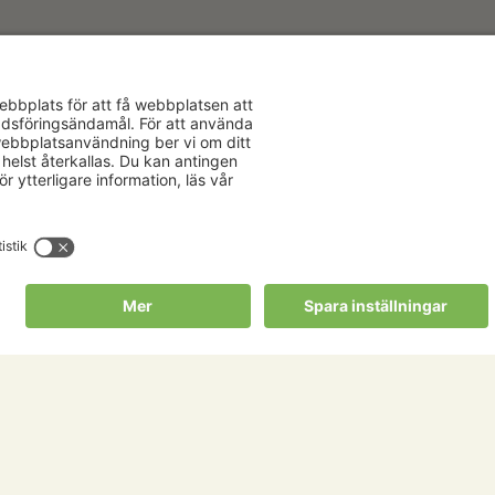
Aktuellt
Om oss
Karriär
Verksamhe
Nyheter
Om Hushåll
Kalender
Hushållnin
Förbund
Publikationer
Tjänster
Press & media
Välkommen t
Copyright Hushållningssällskapens Förbund 2026