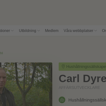
tioner
Utbildning
Medlem
Våra webbplatser
Om
hl
Hushållningssällskape
Carl Dyr
AFFÄRSUTVECKLARE
Hushållningssälls