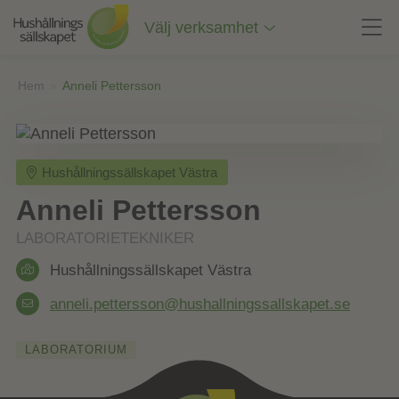
Till
innehåll
Välj verksamhet
på
sidan
Hem
»
Anneli Pettersson
Hushållningssällskapet Västra
Anneli Pettersson
LABORATORIETEKNIKER
Hushållningssällskapet Västra
anneli.pettersson@hushallningssallskapet.se
LABORATORIUM