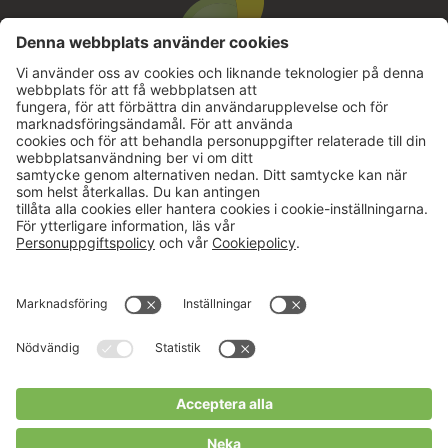
Aktuellt
Om oss
Karriär
Verksamheter
Nyheter
Om Hushållningssällskapet
Kalender
Hushållningssällskapens
Förbund
Publikationer
Tjänster
Press & media
Välkommen till Portalen!
Cookies m.m.
Cookies